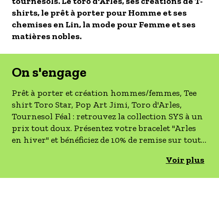
tournesols. Le toro d'Arles, ses créations de T-
- Les établissements Accueil vélo
shirts, le prêt à porter pour Homme et ses
chemises en Lin, la mode pour Femme et ses
LES OFFRES MYPROVENCE
matières nobles.
S'inscrire à nos newsletters
On s'engage
Prêt à porter et création hommes/femmes, Tee
shirt Toro Star, Pop Art Jimi, Toro d'Arles,
Tournesol Féal : retrouvez la collection SYS à un
prix tout doux. Présentez votre bracelet "Arles
en hiver" et bénéficiez de 10% de remise sur toute
la collection (hors promotions et soldes) Offre
Voir plus
valable du 03 décembre 2022 au 31 mars 2023.