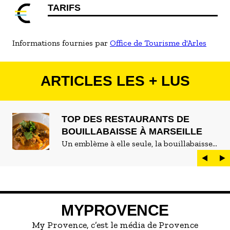
TARIFS
Informations fournies par
Office de Tourisme d'Arles
ARTICLES LES + LUS
TOP DES RESTAURANTS DE
BOUILLABAISSE À MARSEILLE
Un emblème à elle seule, la bouillabaisse
est LE plat marseillais par excellence. On
peut d'ailleurs vite être submergé·e par la
marée de restaurants qui se vantent de
servir la meilleure...
MYPROVENCE
My Provence, c’est le média de Provence