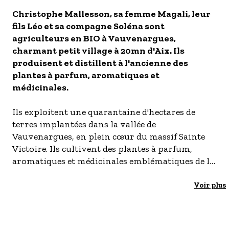
- Les établissements Accueil vélo
Christophe Mallesson, sa femme Magali, leur
fils Léo et sa compagne Soléna sont
LES OFFRES MYPROVENCE
agriculteurs en BIO à Vauvenargues,
S'inscrire à nos newsletters
charmant petit village à 20mn d'Aix. Ils
produisent et distillent à l'ancienne des
plantes à parfum, aromatiques et
médicinales.
Ils exploitent une quarantaine d'hectares de
terres implantées dans la vallée de
Vauvenargues, en plein cœur du massif Sainte
Victoire. Ils cultivent des plantes à parfum,
aromatiques et médicinales emblématiques de la
garrigue, sur les sols calcaires, secs et ensoleillés
de Provence : la lavande vraie, le lavandin et la
Voir plus
lavande aspic, le thym, le romarin, la sarriette et
l'origan, la sauge, le laurier, le fenouil,
l'immortelle et la menthe poivrée. Une partie de