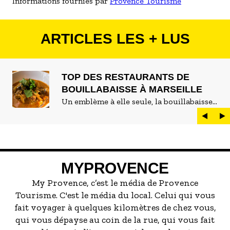
Informations fournies par
Provence Tourisme
ARTICLES LES + LUS
TOP DES RESTAURANTS DE
BOUILLABAISSE À MARSEILLE
Un emblème à elle seule, la bouillabaisse
est LE plat marseillais par excellence. On
peut d'ailleurs vite être submergé·e par la
marée de restaurants qui se vantent de
servir la meilleure...
MYPROVENCE
My Provence, c’est le média de Provence
Tourisme. C'est le média du local. Celui qui vous
fait voyager à quelques kilomètres de chez vous,
qui vous dépayse au coin de la rue, qui vous fait