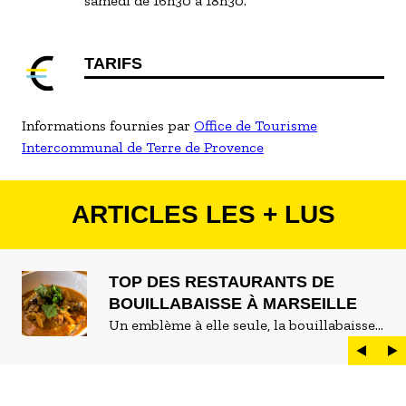
samedi de 16h30 à 18h30.
TARIFS
Informations fournies par
Office de Tourisme
Intercommunal de Terre de Provence
ARTICLES LES + LUS
TOP DES RESTAURANTS DE
BOUILLABAISSE À MARSEILLE
Un emblème à elle seule, la bouillabaisse
est LE plat marseillais par excellence. On
peut d'ailleurs vite être submergé·e par la
marée de restaurants qui se vantent de