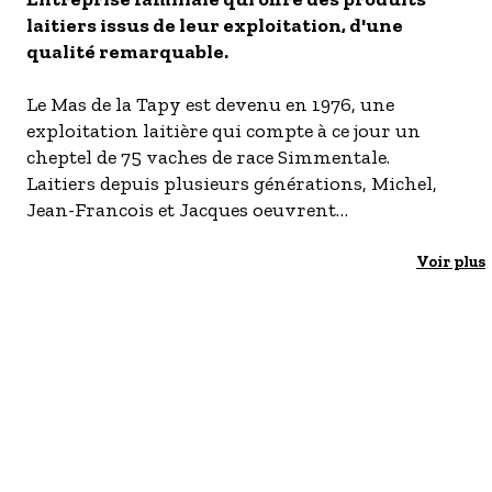
laitiers issus de leur exploitation, d'une
- Les établissements Accueil vélo
qualité remarquable.
LES OFFRES MYPROVENCE
S'inscrire à nos newsletters
Le Mas de la Tapy est devenu en 1976, une
exploitation laitière qui compte à ce jour un
cheptel de 75 vaches de race Simmentale.
Laitiers depuis plusieurs générations, Michel,
Jean-Francois et Jacques oeuvrent
quotidiennement pour produire un lait au goût
naturel. Sur ces terres , on privilégie la qualité: la
Voir plus
nourriture sans OGM essentiellement
constituée de fourrages frais ou secs issus d'une
agriculture simple et respectueuse de l'équilibre
environnementale et enfin, une pasteurisation
du lait à 73.5°c permet de ne pas dénaturer le lait
et lui conserve des qualités nutritionnelles et
gustatives optimales. Vente de lait frais
pasteurisé, beurre, crème fraiche aux