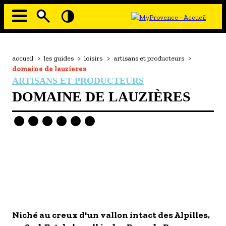
Aller
au
contenu
principal
EN MODE ECO
Navigation
principale
Fil
accueil
>
les guides
>
loisirs
>
artisans et producteurs
>
À MOI LA CULTURE
d'Ariane
domaine de lauzieres
AU GRAND AIR
ARTISANS ET PRODUCTEURS
DOMAINE DE LAUZIÈRES
PASSEZ À TABLE
SOUS TOUTES LES COUTUMES
TOURISME ET HANDICAP
ENVIE DE BALADE
L'AGENDA
LES GUIDES TOURISTIQUES
Image
Image
- Les hébergements
Niché au creux d'un vallon intact des Alpilles,
- Les restaurants