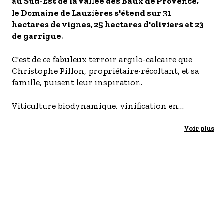
au Sud-Est de la vallée des Baux de Provence,
- Les établissements Accueil vélo
le Domaine de Lauzières s'étend sur 31
hectares de vignes, 25 hectares d'oliviers et 23
LES OFFRES MYPROVENCE
de garrigue.
S'inscrire à nos newsletters
C'est de ce fabuleux terroir argilo-calcaire que
Christophe Pillon, propriétaire-récoltant, et sa
famille, puisent leur inspiration.
Viticulture biodynamique, vinification en
amphores ou encore vendanges de nuit, rien
n'est laissé au hasard, dans ce lieu unique où
Voir plus
chaque geste a un sens.