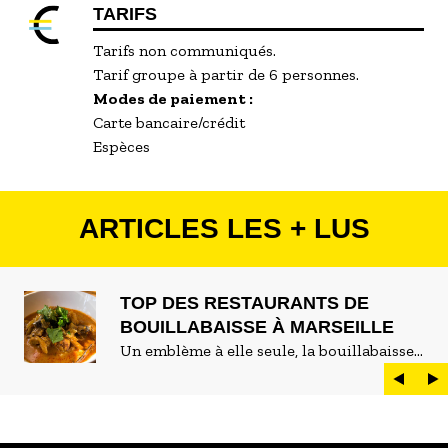
TARIFS
Tarifs non communiqués.
Tarif groupe à partir de 6 personnes.
Modes de paiement :
Carte bancaire/crédit
Espèces
ARTICLES LES + LUS
TOP DES RESTAURANTS DE
BOUILLABAISSE À MARSEILLE
Un emblème à elle seule, la bouillabaisse
est LE plat marseillais par excellence. On
peut d'ailleurs vite être submergé·e par la
marée de restaurants qui se vantent de
servir la meilleure...