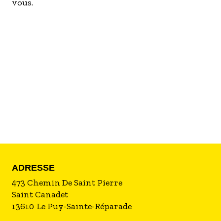
vous.
- Les établissements Accueil vélo
LES OFFRES MYPROVENCE
S'inscrire à nos newsletters
ADRESSE
473 Chemin De Saint Pierre
Saint Canadet
13610
Le Puy-Sainte-Réparade