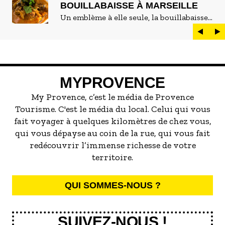
BOUILLABAISSE À MARSEILLE
Un emblème à elle seule, la bouillabaisse
est LE plat marseillais par excellence. On
peut d'ailleurs vite être submergé·e par la
marée de restaurants qui se vantent de
servir la meilleure...
MYPROVENCE
My Provence, c’est le média de Provence
Tourisme. C'est le média du local. Celui qui vous
fait voyager à quelques kilomètres de chez vous,
qui vous dépayse au coin de la rue, qui vous fait
redécouvrir l’immense richesse de votre
territoire.
QUI SOMMES-NOUS ?
SUIVEZ-NOUS !