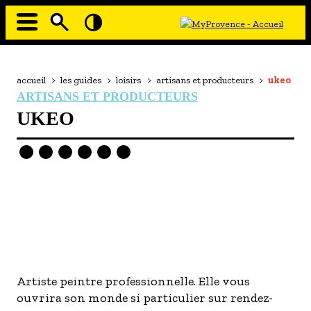
Aller
au
contenu
principal
EN MODE ECO
Navigation
principale
Fil
accueil
>
les guides
>
loisirs
>
artisans et producteurs
>
ukeo
À MOI LA CULTURE
d'Ariane
ARTISANS ET PRODUCTEURS
AU GRAND AIR
UKEO
PASSEZ À TABLE
SOUS TOUTES LES COUTUMES
TOURISME ET HANDICAP
ENVIE DE BALADE
L'AGENDA
LES GUIDES TOURISTIQUES
Image
Artiste peintre professionnelle. Elle vous
- Les hébergements
ouvrira son monde si particulier sur rendez-
- Les restaurants