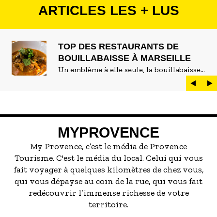
ARTICLES LES + LUS
TOP DES RESTAURANTS DE
BOUILLABAISSE À MARSEILLE
Un emblème à elle seule, la bouillabaisse
est LE plat marseillais par excellence. On
peut d'ailleurs vite être submergé·e par la
marée de restaurants qui se vantent de
servir la meilleure...
MYPROVENCE
My Provence, c’est le média de Provence
Tourisme. C'est le média du local. Celui qui vous
fait voyager à quelques kilomètres de chez vous,
qui vous dépayse au coin de la rue, qui vous fait
redécouvrir l’immense richesse de votre
territoire.