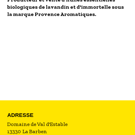
biologiques de lavandin et d'immortelle sous
- Les établissements Accueil vélo
la marque Provence Aromatiques.
LES OFFRES MYPROVENCE
S'inscrire à nos newsletters
ADRESSE
Domaine de Val d'Estable
13330
La Barben