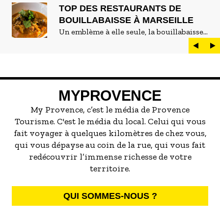
TOP DES RESTAURANTS DE
BOUILLABAISSE À MARSEILLE
Un emblème à elle seule, la bouillabaisse
est LE plat marseillais par excellence. On
peut d'ailleurs vite être submergé·e par la
marée de restaurants qui se vantent de
servir la meilleure...
MYPROVENCE
My Provence, c’est le média de Provence
Tourisme. C'est le média du local. Celui qui vous
fait voyager à quelques kilomètres de chez vous,
qui vous dépayse au coin de la rue, qui vous fait
redécouvrir l’immense richesse de votre
territoire.
QUI SOMMES-NOUS ?