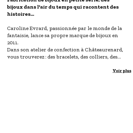
bijoux dans l'air du temps qui racontent des
- Les établissements Accueil vélo
histoires...
LES OFFRES MYPROVENCE
S'inscrire à nos newsletters
Caroline Evrard, passionnée par le monde de la
fantaisie, lance sa propre marque de bijoux en
2011.
Dans son atelier de confection à Châteaurenard,
vous trouverez : des bracelets, des colliers, des
boucles d'oreilles, des bagues..
Voir plus
Les Fantaisies de Louise vous propose des
ateliers de création de bijoux.
Une fois par mois, à l'atelier, un apéro-bijoux est
organisé.