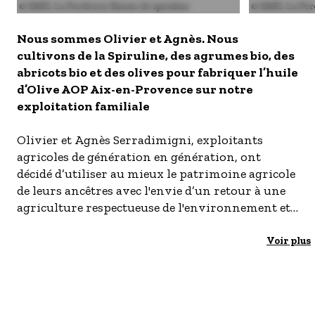
Image
© EARL La Perdrerie Bassin de spiruline
Image
© EARL La Perd
- Les établissements Accueil vélo
Nous sommes Olivier et Agnès. Nous
LES OFFRES MYPROVENCE
cultivons de la Spiruline, des agrumes bio, des
S'inscrire à nos newsletters
abricots bio et des olives pour fabriquer l’huile
d’Olive AOP Aix-en-Provence sur notre
exploitation familiale
Olivier et Agnès Serradimigni, exploitants
agricoles de génération en génération, ont
décidé d’utiliser au mieux le patrimoine agricole
de leurs ancêtres avec l'envie d’un retour à une
agriculture respectueuse de l'environnement et
des consommateurs.
Voir plus
"Nous avons planté 3 hectares d’oliviers sur
l’ancienne exploitation agricole. Nous avons
dans nos serres existantes :
– un verger de 2 hectares d’abricotiers en