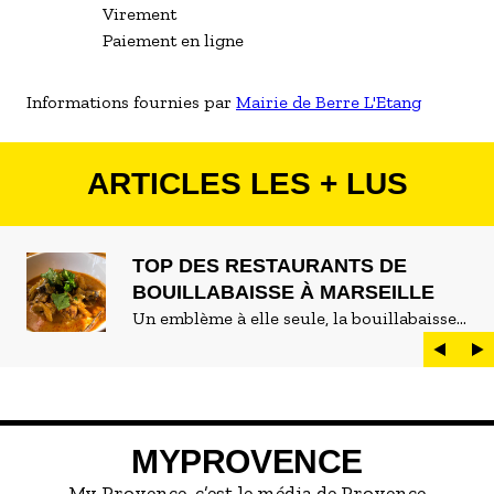
Virement
Paiement en ligne
Informations fournies par
Mairie de Berre L'Etang
ARTICLES LES + LUS
TOP DES RESTAURANTS DE
BOUILLABAISSE À MARSEILLE
Un emblème à elle seule, la bouillabaisse
est LE plat marseillais par excellence. On
peut d'ailleurs vite être submergé·e par la
marée de restaurants qui se vantent de
servir la meilleure...
MYPROVENCE
My Provence, c’est le média de Provence