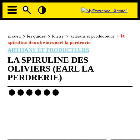
Aller
au
contenu
principal
EN MODE ECO
Navigation
principale
Fil
accueil
>
les guides
>
loisirs
>
artisans et producteurs
>
la
À MOI LA CULTURE
d'Ariane
spiruline des oliviers earl la perdrerie
AU GRAND AIR
ARTISANS ET PRODUCTEURS
LA SPIRULINE DES
PASSEZ À TABLE
OLIVIERS (EARL LA
SOUS TOUTES LES COUTUMES
PERDRERIE)
TOURISME ET HANDICAP
ENVIE DE BALADE
L'AGENDA
LES GUIDES TOURISTIQUES
- Les hébergements
- Les restaurants