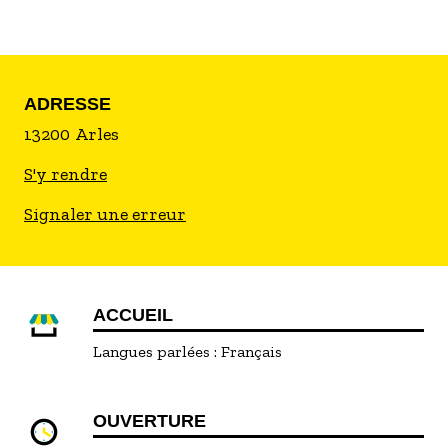
Bouquets, compositions, suspensions, croix,
croix de Camargue, éléments vestimentaires,
coiffes, couronnes, installations
scénographiques, banquets, collaborations
ADRESSE
artistiques sont autant de moyens d'expression
de son travail
13200
Arles
S'y rendre
Signaler une erreur
ACCUEIL
Langues parlées :
Français
OUVERTURE