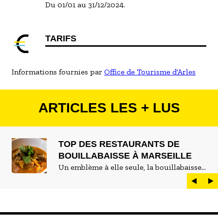
Du 01/01 au 31/12/2024.
TARIFS
Informations fournies par
Office de Tourisme d'Arles
ARTICLES LES + LUS
TOP DES RESTAURANTS DE
BOUILLABAISSE À MARSEILLE
Un emblème à elle seule, la bouillabaisse
est LE plat marseillais par excellence. On
peut d'ailleurs vite être submergé·e par la
marée de restaurants qui se vantent de
servir la meilleure...