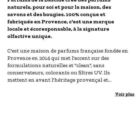
naturels, pour soi et pour la maison, des
- Les établissements Accueil vélo
savons et des bougies. 100% conçue et
LES OFFRES MYPROVENCE
fabriquée en Provence, c'est une marque
S'inscrire à nos newsletters
locale et écoresponsable, à la signature
olfactive unique.
C'est une maison de parfums française fondée en
Provence en 2014 qui met l'accent sur des
formulations naturelles et "clean", sans
conservateurs, colorants ou filtres UV. Ils
mettent en avant l'héritage provençal et
l'artisanat.
Voir plus
Leurs parfums capturent l'essence de la
Provence, en utilisant des ingrédients locaux et
des méthodes traditionnelles.
Leur engagement favorise les pratiques
respectueuses de l'environnement, de la