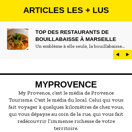
ARTICLES LES + LUS
TOP DES RESTAURANTS DE
BOUILLABAISSE À MARSEILLE
Un emblème à elle seule, la bouillabaisse
est LE plat marseillais par excellence. On
peut d'ailleurs vite être submergé·e par la
marée de restaurants qui se vantent de
servir la meilleure...
MYPROVENCE
My Provence, c’est le média de Provence
Tourisme. C'est le média du local. Celui qui vous
fait voyager à quelques kilomètres de chez vous,
qui vous dépayse au coin de la rue, qui vous fait
redécouvrir l’immense richesse de votre
territoire.