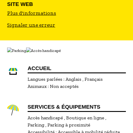
une qualité et une approche éthique de la
SITE WEB
fabrication de parfums.
Plus d'informations
Signaler une erreur
Le showroom est ouvert au public sur rendez-
vous.
Les Ateliers Découverte Parfum se réservent sur
rendez-vous.
ACCUEIL
Langues parlées :
Anglais
Français
Animaux :
Non acceptés
SERVICES & ÉQUIPEMENTS
Accès handicapé
Boutique en ligne
Parking
Parking à proximité
Accessibilité :
Accessible à mobilité réduite