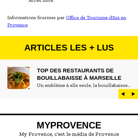
Accès libre.
Informations fournies par
Office de Tourisme d'Aix en
Provence
ARTICLES LES + LUS
TOP DES RESTAURANTS DE
BOUILLABAISSE À MARSEILLE
Un emblème à elle seule, la bouillabaisse
est LE plat marseillais par excellence. On
peut d'ailleurs vite être submergé·e par la
marée de restaurants qui se vantent de
servir la meilleure...
MYPROVENCE
My Provence, c’est le média de Provence