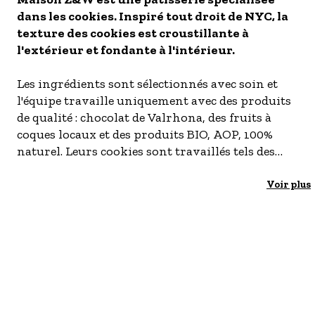
dans les cookies. Inspiré tout droit de NYC, la
- Les établissements Accueil vélo
texture des cookies est croustillante à
LES OFFRES MYPROVENCE
l'extérieur et fondante à l'intérieur.
S'inscrire à nos newsletters
Les ingrédients sont sélectionnés avec soin et
l'équipe travaille uniquement avec des produits
de qualité : chocolat de Valrhona, des fruits à
coques locaux et des produits BIO, AOP, 100%
naturel. Leurs cookies sont travaillés tels des
pâtisseries.
Voir plus
Les cookies sont confectionnés chaque jour sur
place. Maison Z&W réalise chaque étape de
préparation : pâte, boulage à la main, cuisson et
topping.