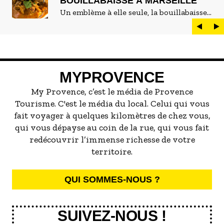
BOUILLABAISSE À MARSEILLE
Un emblème à elle seule, la bouillabaisse
est LE plat marseillais par excellence. On
peut d'ailleurs vite être submergé·e par la
marée de restaurants qui se vantent de
servir la meilleure...
MYPROVENCE
My Provence, c’est le média de Provence
Tourisme. C'est le média du local. Celui qui vous
fait voyager à quelques kilomètres de chez vous,
qui vous dépayse au coin de la rue, qui vous fait
redécouvrir l’immense richesse de votre
territoire.
QUI SOMMES-NOUS ?
SUIVEZ-NOUS !