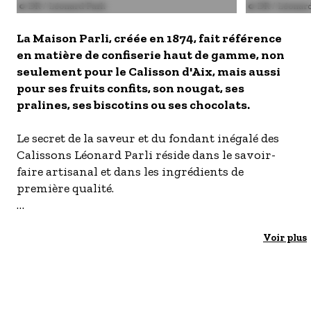
Image
© DR / Léonard Parli
Image
© DR / Léonard
- Les établissements Accueil vélo
La Maison Parli, créée en 1874, fait référence
LES OFFRES MYPROVENCE
en matière de confiserie haut de gamme, non
S'inscrire à nos newsletters
seulement pour le Calisson d'Aix, mais aussi
pour ses fruits confits, son nougat, ses
pralines, ses biscotins ou ses chocolats.
Le secret de la saveur et du fondant inégalé des
Calissons Léonard Parli réside dans le savoir-
faire artisanal et dans les ingrédients de
première qualité.
Cette maison aixoise ajoute à la saveur de ses
produits, l'élégance de sa boutique
Voir plus
traditionnelle, véritable "Bonbonnière" par
excellence. Elle est inscrite au patrimoine
architectural de la ville depuis plus d'un siècle.
Pour honorer tout à la fois, sa Suisse d'origine et