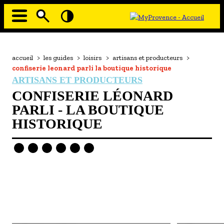
Aller
au
contenu
principal
EN MODE ECO
Navigation
principale
Fil
accueil
>
les guides
>
loisirs
>
artisans et producteurs
>
À MOI LA CULTURE
d'Ariane
confiserie leonard parli la boutique historique
AU GRAND AIR
ARTISANS ET PRODUCTEURS
CONFISERIE LÉONARD
PASSEZ À TABLE
PARLI - LA BOUTIQUE
SOUS TOUTES LES COUTUMES
HISTORIQUE
TOURISME ET HANDICAP
ENVIE DE BALADE
L'AGENDA
LES GUIDES TOURISTIQUES
- Les hébergements
- Les restaurants