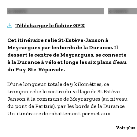
- Les établissements Accueil vélo
Image
© SMAVD
Image
© SMAVD
LES OFFRES MYPROVENCE
Télécharger le fichier GPX
S'inscrire à nos newsletters
Cet itinéraire relie St-Estève-Janson à
Meyrargues par les bords de la Durance. Il
dessert le centre de Meyrargues, se connecte
à la Durance à vélo et longe les six plans d’eau
du Puy-Ste-Réparade.
D’une longueur totale de 9 kilomètres, ce
tronçon relie le centre du village de St Estève
Janson à la commune de Meyrargues (au niveau
du pont de Pertuis), par les bords de la Durance.
Un itinéraire de rabattement permet aux
cyclistes de rejoindre le centre-ville et le pôle
d’échanges de Meyrargues depuis la véloroute
Voir plus
(itinéraire sur voies partagées).