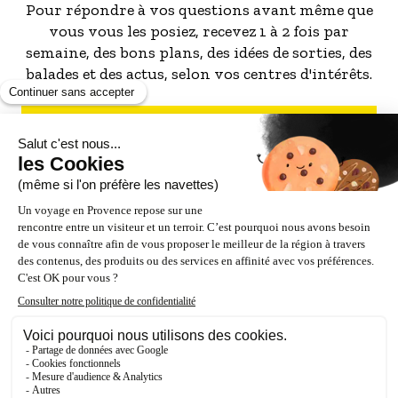
Pour répondre à vos questions avant même que
Au-delà de ce secteur, la véloroute suit la
vous vous les posiez, recevez 1 à 2 fois par
Durance jusqu’à une friche industrielle, avant de
semaine, des bons plans, des idées de sorties, des
rejoindre le pont de Pertuis qui permet de
balades et des actus, selon vos centres d'intérêts.
traverser la Durance pour aller découvrir la
Durance à vélo, en rive droite.
S'INSCRIRE À LA NEWSLETTER
NOS PARTENAIRES
ESPACE PRO / PRESSE