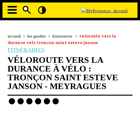
Aller
au
contenu
principal
EN MODE ECO
Navigation
principale
Fil
accueil
>
les guides
>
itineraires
>
veloroute vers la
À MOI LA CULTURE
d'Ariane
durance velo troncon saint esteve janson
AU GRAND AIR
ITINÉRAIRES
VÉLOROUTE VERS LA
PASSEZ À TABLE
DURANCE À VÉLO :
SOUS TOUTES LES COUTUMES
TRONÇON SAINT ESTEVE
JANSON - MEYRAGUES
TOURISME ET HANDICAP
ENVIE DE BALADE
L'AGENDA
LES GUIDES TOURISTIQUES
- Les hébergements
- Les restaurants