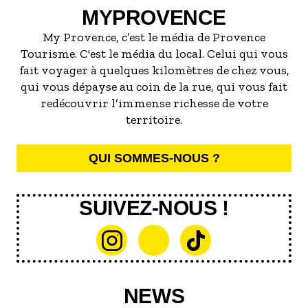
propriété très résistante à l’abrasion et la
MYPROVENCE
construction d’ouvrages de génie civil.
My Provence, c’est le média de Provence
Tourisme. C'est le média du local. Celui qui vous
Entre la fin des extractions et les années 2010, les
fait voyager à quelques kilomètres de chez vous,
« gravières » ont été le lieu de nombreuses
qui vous dépayse au coin de la rue, qui vous fait
dégradations : dépôts sauvages de déchets, de
redécouvrir l’immense richesse de votre
carcasses de voitures, incendie et pollutions en
territoire.
tout genre.
QUI SOMMES-NOUS ?
Ce site a été dépollué et restauré en 2017 par le
SMAVD : des pontons en bois, des sentiers de
découverte et des palissades d’observation des
SUIVEZ-NOUS !
oiseaux ont été installés.
En 2025, le projet de véloroute a été l’occasion de
renforcer cette restauration par la création de
nouveaux pontons, la pose de mobilier de pique-
NEWS
nique, de panneaux d’interprétation.