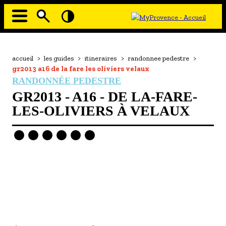
Aller
au
contenu
principal
EN MODE ECO
Navigation
principale
Fil
accueil
>
les guides
>
itineraires
>
randonnee pedestre
>
À MOI LA CULTURE
d'Ariane
gr2013 a16 de la fare les oliviers velaux
AU GRAND AIR
RANDONNÉE PEDESTRE
GR2013 - A16 - DE LA-FARE-
PASSEZ À TABLE
LES-OLIVIERS À VELAUX
SOUS TOUTES LES COUTUMES
TOURISME ET HANDICAP
ENVIE DE BALADE
L'AGENDA
LES GUIDES TOURISTIQUES
- Les hébergements
Image
- Les restaurants