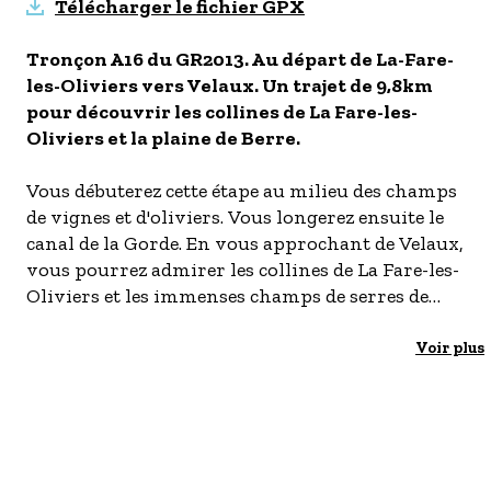
Télécharger le fichier GPX
- Les établissements Accueil vélo
Tronçon A16 du GR2013. Au départ de La-Fare-
LES OFFRES MYPROVENCE
les-Oliviers vers Velaux. Un trajet de 9,8km
S'inscrire à nos newsletters
pour découvrir les collines de La Fare-les-
Oliviers et la plaine de Berre.
Vous débuterez cette étape au milieu des champs
de vignes et d'oliviers. Vous longerez ensuite le
canal de la Gorde. En vous approchant de Velaux,
vous pourrez admirer les collines de La Fare-les-
Oliviers et les immenses champs de serres de
tomates de la plaine de Berre.
- Départ Arrêt de bus Eglise
Voir plus
(Cartreize ligne 16 en venant d'Aix en Provence)
- Arrivée Arrêt de bus Halte routière
(Cartreize ligne 15 en direction d'Aix-en-
Provence)