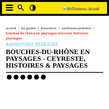
Aller
au
contenu
principal
EN MODE ECO
Navigation
principale
Fil
accueil
>
les guides
>
itineraires
>
randonnee pedestre
>
À MOI LA CULTURE
d'Ariane
bouches du rhone en paysages ceyreste histoires
AU GRAND AIR
paysages
RANDONNÉE PEDESTRE
PASSEZ À TABLE
BOUCHES-DU-RHÔNE EN
SOUS TOUTES LES COUTUMES
PAYSAGES - CEYRESTE,
HISTOIRES & PAYSAGES
TOURISME ET HANDICAP
ENVIE DE BALADE
L'AGENDA
LES GUIDES TOURISTIQUES
- Les hébergements
- Les restaurants