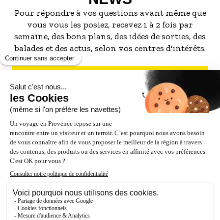
faire les mats des navires. Ce vallon était aussi
Pour répondre à vos questions avant même que
un lieu de pélerinage.
vous vous les posiez, recevez 1 à 2 fois par
9- Après la visite du vallon, prenez à gauche le
semaine, des bons plans, des idées de sorties, des
chemin du Garlaban, tournez à droite sur le
balades et des actus, selon vos centres d'intérêts.
chemin des Gabrielles puis de nouveau à droite
sur le bd Alphonse David. Revenez sur la place
des Héros.
S'INSCRIRE À LA NEWSLETTER
10- Prenez à droite la rue Théophile Paulet.
Découvrez une maison datée de 1696 et enfin la
porte Rimée ou Brulée qui termine la rue.
NOS PARTENAIRES
ESPACE PRO / PRESSE