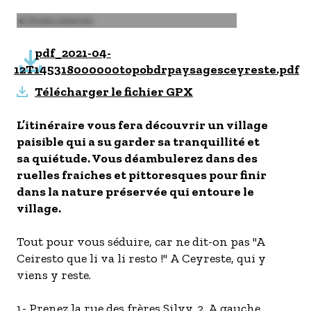
- Les établissements Accueil vélo
Image
© Droits réservés.
LES OFFRES MYPROVENCE
pdf_2021-04-
S'inscrire à nos newsletters
12T145318000000topobdrpaysagesceyreste.pdf
Télécharger le fichier GPX
L’itinéraire vous fera découvrir un village
paisible qui a su garder sa tranquillité et
sa quiétude. Vous déambulerez dans des
ruelles fraiches et pittoresques pour finir
dans la nature préservée qui entoure le
village.
Tout pour vous séduire, car ne dit-on pas "A
Ceiresto que li va li resto !" A Ceyreste, qui y
viens y reste.
1- Prenez la rue des frères Silvy. 2. A gauche