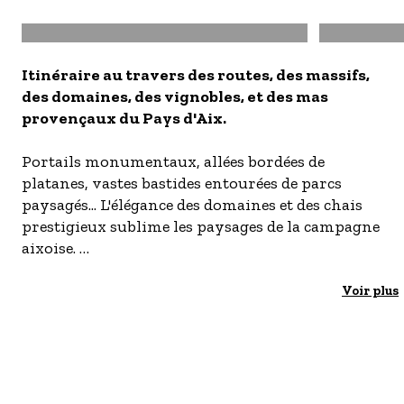
- Les établissements Accueil vélo
Image
Image
LES OFFRES MYPROVENCE
Itinéraire au travers des routes, des massifs,
S'inscrire à nos newsletters
des domaines, des vignobles, et des mas
provençaux du Pays d'Aix.
Portails monumentaux, allées bordées de
platanes, vastes bastides entourées de parcs
paysagés... L'élégance des domaines et des chais
prestigieux sublime les paysages de la campagne
aixoise.
Dans les massifs des Roques, de la Chaîne des
Côtes et de la Trévaresse, le décorum des grands
Voir plus
mas provençaux se dessine entre rangs de
vignes et ensembles boisés. A la lisière des
pinèdes et des chênaies, un pigeonnier, une
fontaine, une chapelle... viennent ici et là ajouter
une touche délicate à ce riche patrimoine