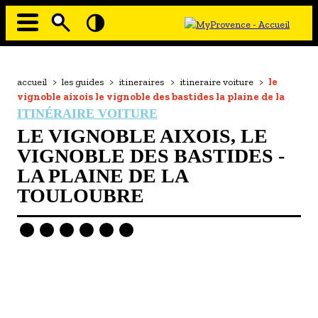
Aller
au
contenu
principal
EN MODE ECO
Navigation
principale
Fil
accueil
>
les guides
>
itineraires
>
itineraire voiture
>
le
À MOI LA CULTURE
d'Ariane
vignoble aixois le vignoble des bastides la plaine de la
AU GRAND AIR
ITINÉRAIRE VOITURE
LE VIGNOBLE AIXOIS, LE
PASSEZ À TABLE
VIGNOBLE DES BASTIDES -
SOUS TOUTES LES COUTUMES
LA PLAINE DE LA
TOULOUBRE
TOURISME ET HANDICAP
ENVIE DE BALADE
L'AGENDA
LES GUIDES TOURISTIQUES
- Les hébergements
- Les restaurants