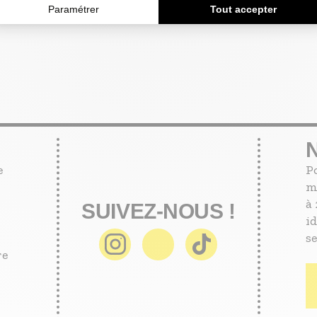
e
P
m
à 
SUIVEZ-NOUS !
id
se
re