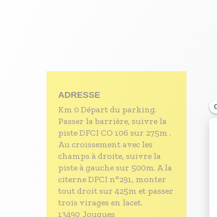
- Les établissements Accueil vélo
LES OFFRES MYPROVENCE
S'inscrire à nos newsletters
ADRESSE
Km 0 Départ du parking.
Passer la barrière, suivre la
piste DFCI CO 106 sur 275m .
Au croissement avec les
champs à droite, suivre la
piste à gauche sur 500m. A la
citerne DFCI n°291, monter
tout droit sur 425m et passer
trois virages en lacet.
13490
Jouques