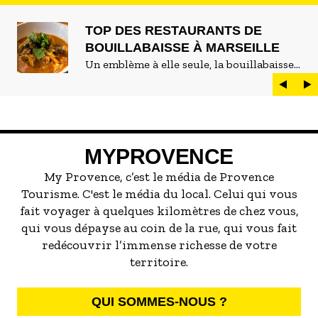
TOP DES RESTAURANTS DE
BOUILLABAISSE À MARSEILLE
Un emblème à elle seule, la bouillabaisse
est LE plat marseillais par excellence. On
peut d'ailleurs vite être submergé·e par la
marée de restaurants qui se vantent de
servir la meilleure...
MYPROVENCE
My Provence, c’est le média de Provence
Tourisme. C'est le média du local. Celui qui vous
fait voyager à quelques kilomètres de chez vous,
qui vous dépayse au coin de la rue, qui vous fait
redécouvrir l’immense richesse de votre
territoire.
QUI SOMMES-NOUS ?