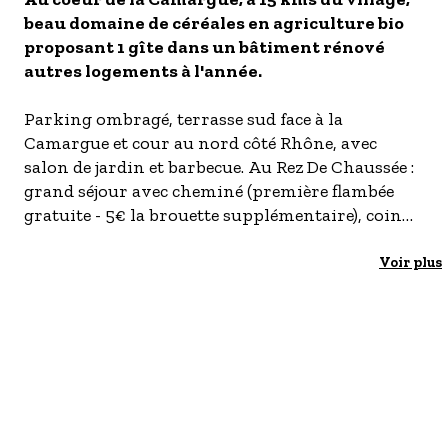
beau domaine de céréales en agriculture bio
- Les établissements Accueil vélo
proposant 1 gîte dans un bâtiment rénové
LES OFFRES MYPROVENCE
autres logements à l'année.
S'inscrire à nos newsletters
Parking ombragé, terrasse sud face à la
Camargue et cour au nord côté Rhône, avec
salon de jardin et barbecue. Au Rez De Chaussée :
grand séjour avec cheminé (première flambée
gratuite - 5€ la brouette supplémentaire), coin
salon (convertible), TV écran plat, lecteur DVD,
chaine hi-fi. Cuisine toute équipée (lave linge,
Voir plus
lave vaisselle, micro-ondes, four). Etage :
Chambre 1 au sud avec lit 2 pers (140x190) et salle
de bain privative(baignoire et lavabo), donnant
accès à la chambre 2 avec lit 1 pers (90x190) .
Chambre 3 côté nord avec lit 2 pers(140x190).
Salle d'eau et wc fermé. Ménage de fin de séjour
offert. Linge de toilette et draps inclus. Chauffage