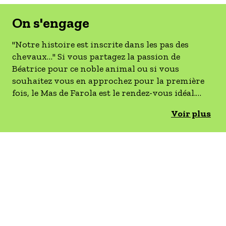
- Les établissements Accueil vélo
On s'engage
LES OFFRES MYPROVENCE
"Notre histoire est inscrite dans les pas des
S'inscrire à nos newsletters
chevaux…" Si vous partagez la passion de
Béatrice pour ce noble animal ou si vous
souhaitez vous en approchez pour la première
fois, le Mas de Farola est le rendez-vous idéal.
C'est en plein cœur de Camargue, le pays de Crin
Voir plus
blanc et des chevauchées sauvages, des marais et
des oiseaux. C'est dans un ilôt d'inattendu entre
roubines et roseaux que ce gîte équestre accueille
les amoureux de nature, les cavaliers et leur
monture ! De plain-pied sur l'exploitation de 2
ha, dans un cadre respectueux de
l'environnement, ce logement de caractère
favorise le rapprochement avec la nature et les
animaux. Simplicité, authenticité et complicité