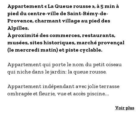
Appartement « La Queue rousse », à 5 min à
- Les établissements Accueil vélo
pied du centre-ville de Saint-Rémy-de-
LES OFFRES MYPROVENCE
Provence, charmant village au pied des
S'inscrire à nos newsletters
Alpilles.
À proximité des commerces, restaurants,
musées, sites historiques, marché provençal
(le mercredi matin) et piste cyclable.
Appartement qui porte le nom du petit oiseau
qui niche dans le jardin: la queue rousse.
Appartement indépendant avec jolie terrasse
ombragée et fleurie, vue et accès piscine.
Logement à côté de la maison des propriétaires.
Accès commun à la propriété par un portail.
Voir plus
Appartement neuf, au calme, entièrement
équipé et climatisé : tout le confort pour deux
personnes !