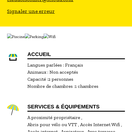
de route de la Camargue et du Luberon
(Roussillon, Lourmarin, Gordes …)
Signaler une erreur
Nombreuses activités culturelles, de plein-air ou
sportives.
Claude et Régine se feront un plaisir de vous
conseiller pour vous aider à découvrir leur belle
région.
ACCUEIL
Animaux non admis, logement non fumeur. »
Langues parlées :
Français
Animaux :
Non acceptés
Capacité :
2 personnes
Nombre de chambres :
1 chambres
SERVICES & ÉQUIPEMENTS
A proximité propriétaire
Abris pour vélo ou VTT
Accès Internet Wifi
Accès internet
Aspirateur
Avec terrasse