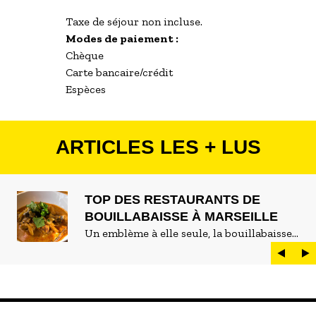
Taxe de séjour non incluse.
Modes de paiement :
Chèque
Carte bancaire/crédit
Espèces
ARTICLES LES + LUS
TOP DES RESTAURANTS DE
BOUILLABAISSE À MARSEILLE
Un emblème à elle seule, la bouillabaisse
est LE plat marseillais par excellence. On
peut d'ailleurs vite être submergé·e par la
marée de restaurants qui se vantent de
servir la meilleure...