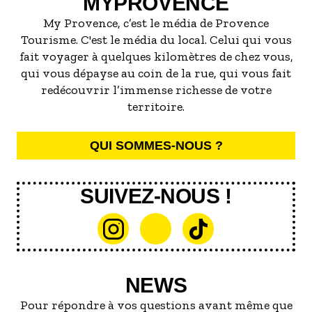
MYPROVENCE
La piscine (usage privé) se situe devant la
My Provence, c’est le média de Provence
maison. Elle est au chlore naturel et est équipée
Tourisme. C'est le média du local. Celui qui vous
d'une alarme.
fait voyager à quelques kilomètres de chez vous,
Sa taille est de 9m x 4m, et sa profondeur est de
qui vous dépayse au coin de la rue, qui vous fait
100 cm / 190 cm.
redécouvrir l’immense richesse de votre
Vous avez à votre disposition des transats, des
territoire.
tables basses ainsi qu'un grand parasol.
Le jardin et la piscine peuvent être éclairés le
QUI SOMMES-NOUS ?
soir.
Quelques infos pratiques :
SUIVEZ-NOUS !
400 mètres des premiers commerces
(boulangerie, banque, cabinet médical,
pharmacie, photographe, fleuriste…)
22 km de la gare d’Avignon TGV (2h40 de Paris
gare de Lyon)
60 km des Saintes Marie de la mer
NEWS
66 km d’Aix en Provence
Pour répondre à vos questions avant même que