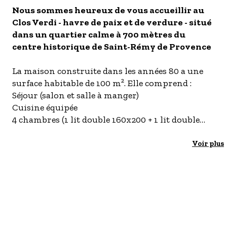
Nous sommes heureux de vous accueillir au
- Les établissements Accueil vélo
Clos Verdi - havre de paix et de verdure - situé
LES OFFRES MYPROVENCE
dans un quartier calme à 700 mètres du
S'inscrire à nos newsletters
centre historique de Saint-Rémy de Provence
La maison construite dans les années 80 a une
surface habitable de 100 m². Elle comprend :
Séjour (salon et salle à manger)
Cuisine équipée
4 chambres (1 lit double 160x200 + 1 lit double
140x200 + 2 lits simples 90x190)
Salle d’eau (douche avec receveur en béton
Voir plus
(100x74) et 2 vasques)
WC indépendant
Pour votre confort, nous fournissons :
Draps
Serviettes de toilettes