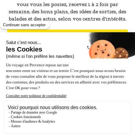
74 km de l’aéroport international de Marseille
vous vous les posiez, recevez 1 à 2 fois par
Provence
semaine, des bons plans, des idées de sorties, des
80 km du sommet du mont Ventoux
balades et des actus, selon vos centres d'intérêts.
Pour les sportifs :
S'INSCRIRE À LA NEWSLETTER
Piste cyclable à 150 mètres
Skatepark à 300 mètres
Tennis à 300 mètres
Parcours santé à 600 mètres sur le plateau de La
Crau
Randos VTT dans le massif des Alpilles
NOS PARTENAIRES
ESPACE PRO / PRESSE
1 place de parking
Accès aux personnes à mobilité réduite
Maison non-fumeur (ou SVP dans le jardin)
Animaux non admis
Important : Le respect du calme du quartier est
un prérequis car le Clos Verdi se situe dans un