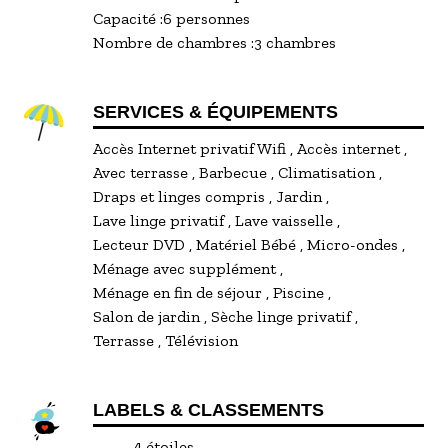
niveaux, peut présenter un handicap pour les
Capacité :
6 personnes
jeunes enfants, mais un lieu idéal pour rayonner
Nombre de chambres :
3 chambres
sur tous les festivals de la région.
SERVICES & ÉQUIPEMENTS
Accès Internet privatif Wifi
Accès internet
Avec terrasse
Barbecue
Climatisation
Draps et linges compris
Jardin
Lave linge privatif
Lave vaisselle
Lecteur DVD
Matériel Bébé
Micro-ondes
Ménage avec supplément
Ménage en fin de séjour
Piscine
Salon de jardin
Sèche linge privatif
Terrasse
Télévision
LABELS & CLASSEMENTS
4 étoiles