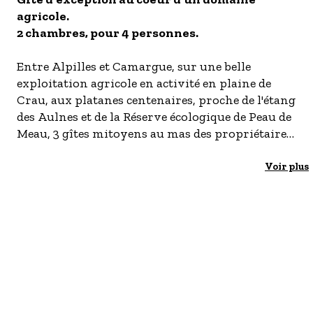
agricole.
- Les établissements Accueil vélo
2 chambres, pour 4 personnes.
LES OFFRES MYPROVENCE
S'inscrire à nos newsletters
Entre Alpilles et Camargue, sur une belle
exploitation agricole en activité en plaine de
Crau, aux platanes centenaires, proche de l'étang
des Aulnes et de la Réserve écologique de Peau de
Meau, 3 gîtes mitoyens au mas des propriétaires
(G176/G950411). Couloir d'accès commun aux 3
gîtes mais entrée indépendante possible via la
Voir plus
terrasse. Au rez-de-chaussée : pièce de vie avec
cuisine équipée (plaque 4 feux induction, four,
micro-ondes, lave-vaisselle, hotte aspirante et
réfrigérateur/congélateur), espace repas et salon
(canapé, table basse, TV écran plat). Cheminée
(bois fourni). WC séparé avec lave-mains. A
l'étage : 1 chambre avec 1 lit 2 personnes
140x190cm et 1 chambre avec 2 lits 1 personne