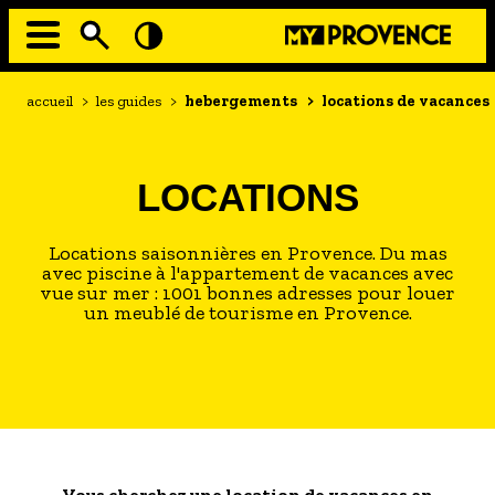
Aller
au
contenu
principal
EN MODE ECO
Navigation
Fil
accueil
>
les guides
>
hebergements
>
locations de vacances
principale
d'Ariane
À MOI LA CULTURE
AU GRAND AIR
LOCATIONS
PASSEZ À TABLE
SOUS TOUTES LES COUTUMES
Locations saisonnières en Provence. Du mas
avec piscine à l'appartement de vacances avec
vue sur mer : 1001 bonnes adresses pour louer
TOURISME ET HANDICAP
un meublé de tourisme en Provence.
ENVIE DE BALADE
L'AGENDA
LES GUIDES TOURISTIQUES
- Les hébergements
- Les restaurants
Vous cherchez une location de vacances en