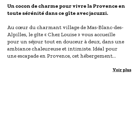
Un cocon de charme pour vivre la Provence en
- Les établissements Accueil vélo
toute sérénité dans ce gîte avec jacuzzi.
LES OFFRES MYPROVENCE
S'inscrire à nos newsletters
Au cœur du charmant village de Mas-Blanc-des-
Alpilles, le gîte « Chez Louise » vous accueille
pour un séjour tout en douceur à deux, dans une
ambiance chaleureuse et intimiste. Idéal pour
une escapade en Provence, cet hébergement
confortable allie authenticité, détente et art de
vivre.
Voir plus
,La pièce de vie lumineuse s'ouvre sur un joli
jardin privatif où vous pourrez profiter
pleinement des beaux jours provençaux. La
terrasse aménagée invite à partager des repas en
extérieur ou simplement à savourer le calme
environnant. Pour un moment de bien-être
absolu, laissez-vous tenter par le jacuzzi, parfait