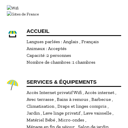
Climatisé le gîte est composé au rez-de-chaussée
d'un séjour avec canapé, table, TV connectée,
cuisine équipée avec four, micro-onde, plaque de
cuisson induction, airfryer Ninja, machine à
café filtre et à dosettes Nespresso, réfrigérateur-
ACCUEIL
congélateur, lave vaisselle, machine à laver-
Langues parlées :
Anglais
Français
séchante.
Animaux :
Acceptés
Au premier étage se trouve :
Capacité :
2 personnes
- Une chambre avec un lit 160x200, deux chevets,
Nombre de chambres :
1 chambres
un fauteuil et un placard avec penderie
- Une salle de bain avec baignoire, meuble double
vasque et sèche-serviette chauffant
SERVICES & ÉQUIPEMENTS
- Un WC
Accès Internet privatif Wifi
Accès internet
Possibilité de recharger un véhicule électrique
Avec terrasse
Bains à remous
Barbecue
(10€/ recharge à la demande aux propriétaires)
Climatisation
Draps et linges compris
Animal accepté à la demande aux propriétaires.
Jardin
Lave linge privatif
Lave vaisselle
Matériel Bébé
Micro-ondes
Ménage en fin de séjour
Salon de jardin