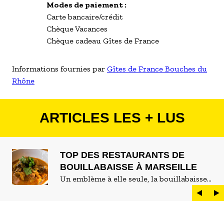
Modes de paiement :
Carte bancaire/crédit
Chèque Vacances
Chèque cadeau Gîtes de France
Informations fournies par
Gîtes de France Bouches du
Rhône
ARTICLES LES + LUS
TOP DES RESTAURANTS DE
BOUILLABAISSE À MARSEILLE
Un emblème à elle seule, la bouillabaisse
est LE plat marseillais par excellence. On
peut d'ailleurs vite être submergé·e par la
marée de restaurants qui se vantent de