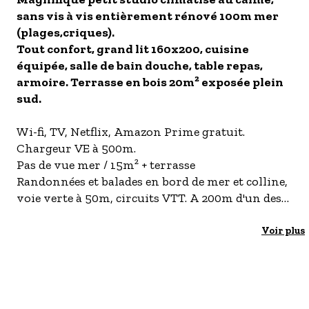
sans vis à vis entièrement rénové 100m mer
- Les établissements Accueil vélo
(plages,criques).
LES OFFRES MYPROVENCE
Tout confort, grand lit 160x200, cuisine
S'inscrire à nos newsletters
équipée, salle de bain douche, table repas,
armoire. Terrasse en bois 20m² exposée plein
sud.
Wi-fi, TV, Netflix, Amazon Prime gratuit.
Chargeur VE à 500m.
Pas de vue mer / 15m² + terrasse
Randonnées et balades en bord de mer et colline,
voie verte à 50m, circuits VTT. A 200m d'un des
spots de surf et planche à voile les plus réputés
d'Europe.
Voir plus
Le logement
Bienvenus à L'Escale du Marin !