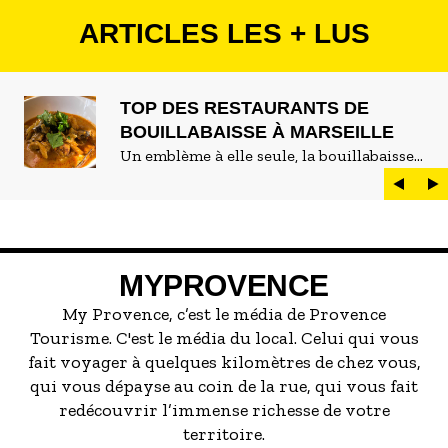
Pour les sportifs, de nombreuses randonnées en
ARTICLES LES + LUS
bord de mer ou collines sont accessibles à pieds
ou en VTT.
Les sports de glisse marine sont à l'honneur
TOP DES RESTAURANTS DE
chez nous, surf, foil, planche à voiles... plusieurs
BOUILLABAISSE À MARSEILLE
exceptionnels spots de surf sont présents à
Un emblème à elle seule, la bouillabaisse
moins de 200m du studio.
est LE plat marseillais par excellence. On
peut d'ailleurs vite être submergé·e par la
Pas envie de faire à manger ce soir ? Aucun
marée de restaurants qui se vantent de
problème ! De nombreux restaurants et pizzerias
servir la meilleure...
sont accessibles à pieds !
Une envie de boire un coup, de glaces, granités,
MYPROVENCE
gaufres ou autres réjouissances ? A 5 min à
My Provence, c’est le média de Provence
pieds, vous trouvez tout ce dont vous avez
Tourisme. C'est le média du local. Celui qui vous
besoin !
fait voyager à quelques kilomètres de chez vous,
qui vous dépayse au coin de la rue, qui vous fait
Alors qu'attendez vous pour venir à l'Escale du
redécouvrir l’immense richesse de votre
Marin ?
territoire.
Accès des voyageurs