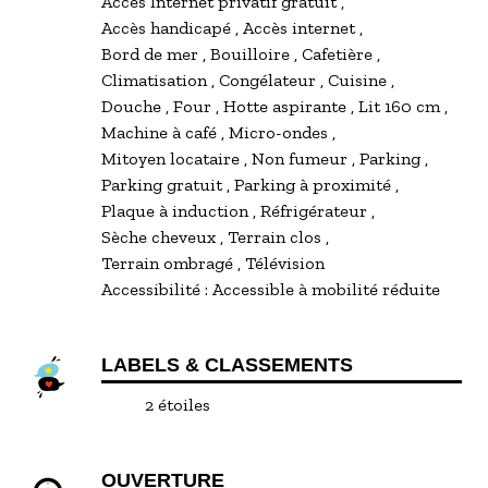
Accès Internet privatif gratuit
Accès handicapé
Accès internet
Il est l'heure d'aller au lit ... Vous allez passer une
Bord de mer
Bouilloire
Cafetière
super soirée ainsi qu'une superbe nuit dans le
Climatisation
Congélateur
Cuisine
grand lit en bois de palettes 160 x 200 cms, le
Douche
Four
Hotte aspirante
Lit 160 cm
matelas est juste génial ! Et en prime, pour vos
Machine à café
Micro-ondes
soirées cocooning et romantiques, une jolie
Mitoyen locataire
Non fumeur
Parking
guirlande lumineuse ...
Parking gratuit
Parking à proximité
Plaque à induction
Réfrigérateur
Pour votre repos complet, le linge de lit et de
Sèche cheveux
Terrain clos
toilettes sont mis à votre disposition
Terrain ombragé
Télévision
gratuitement, ne vous occupez pas du ménage en
Accessibilité :
Accessible à mobilité réduite
fin de séjour nous nous en chargeons, vous êtes
en vacances, profitez !
LABELS & CLASSEMENTS
Pour les inconditionnel(le)s fées du logis et les
2 étoiles
séjours longs, tout le matériel de ménage est
présent. Un étendage est là pour sécher votre
petit linge, serviettes et maillots de bain.
OUVERTURE