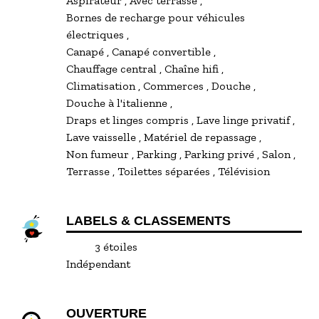
Aspirateur
Avec terrasse
site. Une taxe de séjour par personne majeure et
Bornes de recharge pour véhicules
par nuit vous sera demandée à votre arrivée.
électriques
Vous pourrez vous garer sur place dans un
Canapé
Canapé convertible
espace de stationnement privé équipé d’une
Chauffage central
Chaîne hifi
borne de recharge privative de type 2 pour
Climatisation
Commerces
Douche
véhicule électrique, tarification sur demande.
Douche à l'italienne
Draps et linges compris
Lave linge privatif
Il est interdit de fumer à l'intérieur du logement,
Lave vaisselle
Matériel de repassage
les animaux de compagnie ainsi que les fêtes ne
Non fumeur
Parking
Parking privé
Salon
sont pas autorisés.
Terrasse
Toilettes séparées
Télévision
Photos supplémentaires sur simple demande
envoyées par courriel.
LABELS & CLASSEMENTS
3 étoiles
Indépendant
OUVERTURE