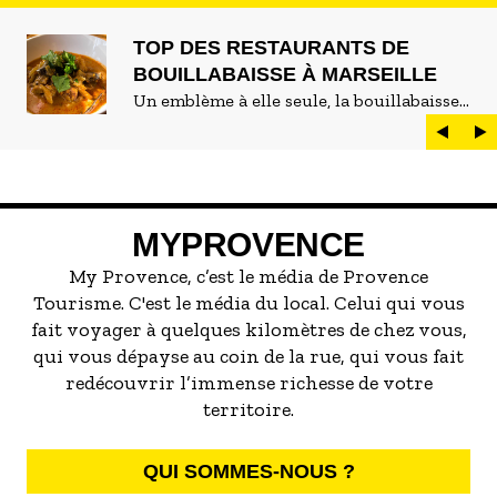
TOP DES RESTAURANTS DE
BOUILLABAISSE À MARSEILLE
Un emblème à elle seule, la bouillabaisse
est LE plat marseillais par excellence. On
peut d'ailleurs vite être submergé·e par la
marée de restaurants qui se vantent de
servir la meilleure...
MYPROVENCE
My Provence, c’est le média de Provence
Tourisme. C'est le média du local. Celui qui vous
fait voyager à quelques kilomètres de chez vous,
qui vous dépayse au coin de la rue, qui vous fait
redécouvrir l’immense richesse de votre
territoire.
QUI SOMMES-NOUS ?