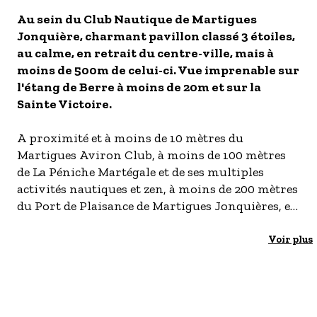
- Les établissements Accueil vélo
Au sein du Club Nautique de Martigues
Jonquière, charmant pavillon classé 3 étoiles,
LES OFFRES MYPROVENCE
au calme, en retrait du centre-ville, mais à
S'inscrire à nos newsletters
moins de 500m de celui-ci. Vue imprenable sur
l'étang de Berre à moins de 20m et sur la
Sainte Victoire.
A proximité et à moins de 10 mètres du
Martigues Aviron Club, à moins de 100 mètres
de La Péniche Martégale et de ses multiples
activités nautiques et zen, à moins de 200 mètres
du Port de Plaisance de Martigues Jonquières, et
du restaurant bar du club nautique.
Voir plus
Idéal pour 4 personnes. Vous aurez à votre
disposition 2 chambres, une terrasse aménagée.
Son salon offre un cadre parfait pour se
détendre, avec en prime un canapé et un fauteuil