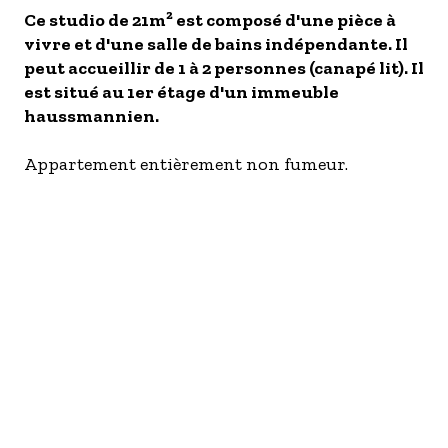
Ce studio de 21m² est composé d'une pièce à
- Les établissements Accueil vélo
vivre et d'une salle de bains indépendante. Il
LES OFFRES MYPROVENCE
peut accueillir de 1 à 2 personnes (canapé lit). Il
S'inscrire à nos newsletters
est situé au 1er étage d'un immeuble
haussmannien.
Appartement entièrement non fumeur.