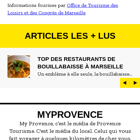
Informations fournies par
Office de Tourisme des
Loisirs et des Congrès de Marseille
ARTICLES LES + LUS
TOP DES RESTAURANTS DE
BOUILLABAISSE À MARSEILLE
Un emblème à elle seule, la bouillabaisse
est LE plat marseillais par excellence. On
peut d'ailleurs vite être submergé·e par la
marée de restaurants qui se vantent de
servir la meilleure...
MYPROVENCE
My Provence, c’est le média de Provence
Tourisme. C'est le média du local. Celui qui vous
fait voyager à quelques kilomètres de chez vous,