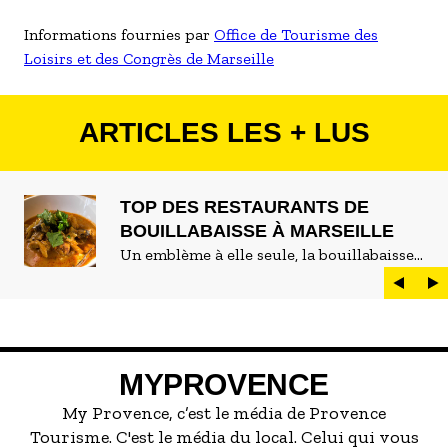
Informations fournies par
Office de Tourisme des
Loisirs et des Congrès de Marseille
ARTICLES LES + LUS
TOP DES RESTAURANTS DE
BOUILLABAISSE À MARSEILLE
Un emblème à elle seule, la bouillabaisse
est LE plat marseillais par excellence. On
peut d'ailleurs vite être submergé·e par la
marée de restaurants qui se vantent de
servir la meilleure...
MYPROVENCE
My Provence, c’est le média de Provence
Tourisme. C'est le média du local. Celui qui vous