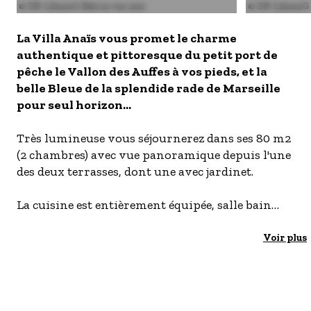
Image
© DR-LilianeG Balcon vue mer
Image
© DR-LilianeG 
- Les établissements Accueil vélo
La Villa Anaïs vous promet le charme
LES OFFRES MYPROVENCE
authentique et pittoresque du petit port de
S'inscrire à nos newsletters
pêche le Vallon des Auffes à vos pieds, et la
belle Bleue de la splendide rade de Marseille
pour seul horizon...
Très lumineuse vous séjournerez dans ses 80 m2
(2 chambres) avec vue panoramique depuis l'une
des deux terrasses, dont une avec jardinet.
La cuisine est entièrement équipée, salle bain
avec douche. Toilettes séparées. Linge de maison
fourni et lits faits à l'arrivée.
Voir plus
En arpentant les ruelles typiques du quartier
vous accéderez en 5 ou 10 mn de marche à tous
les commerces utiles, les arrêts de bus, les plages,