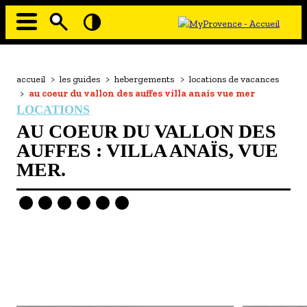
Aller
au
contenu
principal
EN MODE ECO
Navigation
principale
Fil
accueil
>
les guides
>
hebergements
>
locations de vacances
À MOI LA CULTURE
d'Ariane
>
au coeur du vallon des auffes villa anais vue mer
AU GRAND AIR
LOCATIONS
AU COEUR DU VALLON DES
PASSEZ À TABLE
AUFFES : VILLA ANAÏS, VUE
SOUS TOUTES LES COUTUMES
MER.
TOURISME ET HANDICAP
ENVIE DE BALADE
L'AGENDA
LES GUIDES TOURISTIQUES
- Les hébergements
- Les restaurants