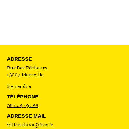
ainsi qu'à quelques uns des restaurants les plus
réputés de la ville, entre autres.
Désormais la maison est mise en location
uniquement sur AIRBNB ou vous trouverez le
maximum de photos et de détails ainsi que les
tarifs et disponibilités.
ADRESSE
Rue Des Pêcheurs
13007
Marseille
S'y rendre
TÉLÉPHONE
06 12 47 92 86
ADRESSE MAIL
villanais.va@free.fr