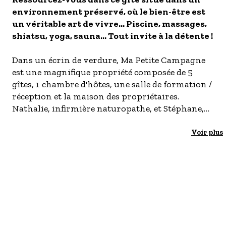
environnement préservé, où le bien-être est
- Les établissements Accueil vélo
un véritable art de vivre... Piscine, massages,
LES OFFRES MYPROVENCE
shiatsu, yoga, sauna... Tout invite à la détente !
S'inscrire à nos newsletters
Dans un écrin de verdure, Ma Petite Campagne
est une magnifique propriété composée de 5
gîtes, 1 chambre d'hôtes, une salle de formation /
réception et la maison des propriétaires.
Nathalie, infirmière naturopathe, et Stéphane,
praticien shiatsu, vous accueillent dans un
esprit bien-être : massages (payant 60€ de
Voir plus
l'heure - réflexologie plantaire, detox
amincissant, shitashu, visage /crâne), stages de
jeûnes, d'aromathérapie, yogas & brunch... Un
endroit idéal pour se reposer et se ressourcer !
Situé au 1er étage de la bâtisse principale, le Pin
Parasol est un appartement pour 4. Il dispose de
sa terrasse abritée de 50 m². Le gîte est composé