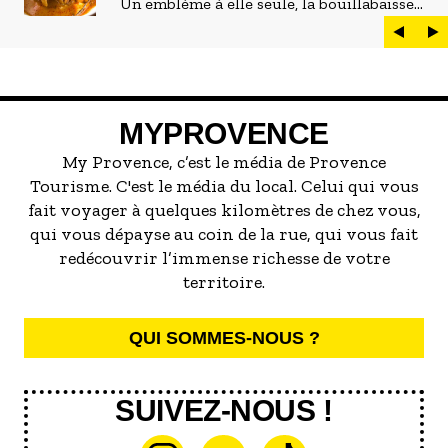
Un emblème à elle seule, la bouillabaisse
est LE plat marseillais par excellence. On
peut d'ailleurs vite être submergé·e par la
marée de restaurants qui se vantent de
servir la meilleure...
MYPROVENCE
My Provence, c’est le média de Provence
Tourisme. C'est le média du local. Celui qui vous
fait voyager à quelques kilomètres de chez vous,
qui vous dépayse au coin de la rue, qui vous fait
redécouvrir l’immense richesse de votre
territoire.
QUI SOMMES-NOUS ?
SUIVEZ-NOUS !