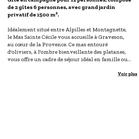
de 2 gîtes 6 personnes, avec grand jardin
- Les établissements Accueil vélo
privatif de 1500 m².
LES OFFRES MYPROVENCE
S'inscrire à nos newsletters
Idéalement situé entre Alpilles et Montagnette,
le Mas Sainte Cécile vous accueille à Graveson,
au cœur de la Provence. Ce mas entouré
d'oliviers, à l'ombre bienveillante des platanes,
vous offre un cadre de séjour idéal en famille ou
entre amis.
Voir plus
D'une capacité totale de 12 personnes, il peut
aussi se diviser en deux gîtes indépendants de 6
personnes chacun (Gîte Vert 13G250102 / Gîte
Blanc 13G250103), pour plus d'intimité ou de
flexibilité. Chaque hébergement est parfaitement
équipé : cuisines modernes, salons TV connectée,
poêle à pellets et climatisation réversible dans le
séjour du Gîte Vert, 4 chambres confortables et