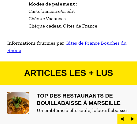
Modes de paiement :
Carte bancaire/crédit
Chèque Vacances
Chèque cadeau Gîtes de France
Informations fournies par
Gîtes de France Bouches du
Rhône
ARTICLES LES + LUS
TOP DES RESTAURANTS DE
BOUILLABAISSE À MARSEILLE
Un emblème à elle seule, la bouillabaisse
est LE plat marseillais par excellence. On
peut d'ailleurs vite être submergé·e par la
marée de restaurants qui se vantent de