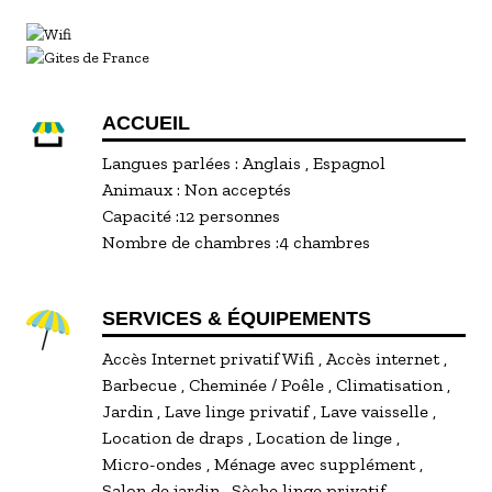
perchés des Alpilles, des Baux de Provence, ou
des marchés colorés de la région. Les amateurs
de nature apprécieront les balades à pied ou à
vélo sur les sentiers de la Montagnette, tandis
que les passionnés d'histoire visiteront
ACCUEIL
Tarascon, Avignon ou le Palais des Papes tout
Langues parlées :
Anglais
Espagnol
proches.
Animaux :
Non acceptés
Capacité :
12 personnes
WiFi fibre, TV connectées, buanderie avec lave-
Nombre de chambres :
4 chambres
linge et sèche-linge, barbecue, mobilier de jardin,
tout est pensé pour un séjour confortable.
SERVICES & ÉQUIPEMENTS
Chauffage/électricité facturés au réel. Options :
ménage de fin de séjour, location de draps et
Accès Internet privatif Wifi
Accès internet
linge de toilette.
Barbecue
Cheminée / Poêle
Climatisation
Jardin
Lave linge privatif
Lave vaisselle
Location de draps
Location de linge
Micro-ondes
Ménage avec supplément
Salon de jardin
Sèche linge privatif