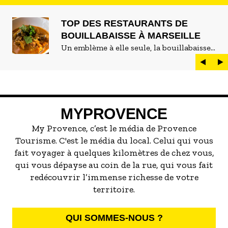
TOP DES RESTAURANTS DE
BOUILLABAISSE À MARSEILLE
Un emblème à elle seule, la bouillabaisse
est LE plat marseillais par excellence. On
peut d'ailleurs vite être submergé·e par la
marée de restaurants qui se vantent de
servir la meilleure...
MYPROVENCE
My Provence, c’est le média de Provence
Tourisme. C'est le média du local. Celui qui vous
fait voyager à quelques kilomètres de chez vous,
qui vous dépayse au coin de la rue, qui vous fait
redécouvrir l’immense richesse de votre
territoire.
QUI SOMMES-NOUS ?