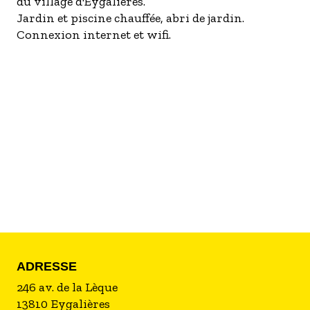
du village d'Eygalières.
- Les établissements Accueil vélo
Jardin et piscine chauffée, abri de jardin.
Connexion internet et wifi.
LES OFFRES MYPROVENCE
S'inscrire à nos newsletters
ADRESSE
246 av. de la Lèque
13810
Eygalières