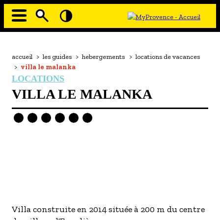
Aller
au
contenu
principal
EN MODE ECO
Navigation
principale
Fil
accueil
>
les guides
>
hebergements
>
locations de vacances
À MOI LA CULTURE
d'Ariane
>
villa le malanka
AU GRAND AIR
LOCATIONS
VILLA LE MALANKA
PASSEZ À TABLE
SOUS TOUTES LES COUTUMES
TOURISME ET HANDICAP
ENVIE DE BALADE
L'AGENDA
LES GUIDES TOURISTIQUES
Image
Image
- Les hébergements
Villa construite en 2014 située à 200 m du centre
- Les restaurants