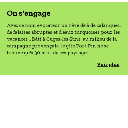
- Les établissements Accueil vélo
On s'engage
LES OFFRES MYPROVENCE
Avec ce nom évocateur on rêve déjà de calanques,
S'inscrire à nos newsletters
de falaises abruptes et d'eaux turquoises pour les
vacances… Bâti à Cuges-les-Pins, au milieu de la
campagne provençale, le gîte Port Pin ne se
trouve qu'à 30 min. de ces paysages
paradisiaques ! Mais aussi à courte distance du
Voir plus
Parc naturel régional de la Sainte-Baume.
Mitoyenne d'un autre gîte, cette maison récente
est construite au milieu d'un domaine agricole, à
l'écart du village. Au-delà du terrain clôturé,
entre le bleu du ciel et celui de la piscine, s'offre
tout un horizon de collines boisées. Conçu pour
accueillir, l'intérieur est doté de tout le confort
moderne ; les lignes sobres et épurées du décor
créent une atmosphère contemporaine et