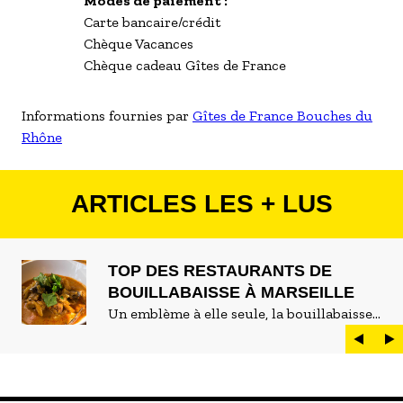
Modes de paiement :
Carte bancaire/crédit
Chèque Vacances
Chèque cadeau Gîtes de France
Informations fournies par
Gîtes de France Bouches du
Rhône
ARTICLES LES + LUS
TOP DES RESTAURANTS DE
BOUILLABAISSE À MARSEILLE
Un emblème à elle seule, la bouillabaisse
est LE plat marseillais par excellence. On
peut d'ailleurs vite être submergé·e par la
marée de restaurants qui se vantent de
servir la meilleure...