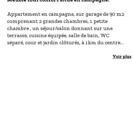
- Les établissements Accueil vélo
Appartement en campagne, sur garage de 90 m2
LES OFFRES MYPROVENCE
comprenant 2 grandes chambres, 1 petite
S'inscrire à nos newsletters
chambre , un séjour/salon donnant sur une
terrasse, cuisine équipée, salle de bain, WC
séparé, cour et jardin clôturés, à 1km du centre
ville location 3 jours minimum.
Voir plus