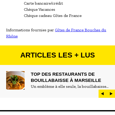
Carte bancaire/crédit
Chèque Vacances
Chèque cadeau Gîtes de France
Informations fournies par
Gîtes de France Bouches du
Rhône
ARTICLES LES + LUS
TOP DES RESTAURANTS DE
BOUILLABAISSE À MARSEILLE
Un emblème à elle seule, la bouillabaisse
est LE plat marseillais par excellence. On
peut d'ailleurs vite être submergé·e par la
marée de restaurants qui se vantent de
servir la meilleure...