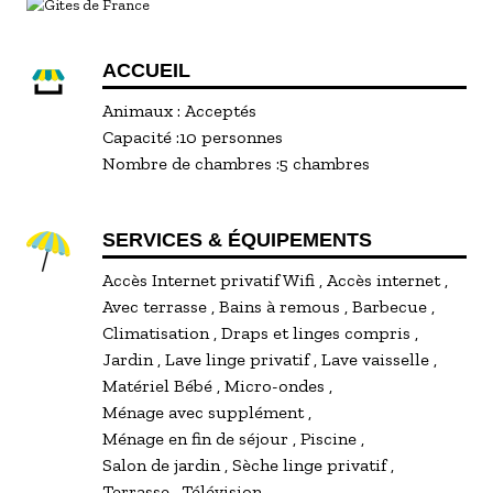
La maison se trouve à proximité immédiate du
centre du village de Boulbon. Avec ses petits
commerces, sa place, sa salle des fêtes, son stade,
ACCUEIL
son jeu d'enfant et ses animations estivales de
Animaux :
Acceptés
début juin, fin août, mi-septembre pouvant
Capacité :
10 personnes
engendrer des nuisances.
Nombre de chambres :
5 chambres
Boulbon accueille dans sa carrière tout le mois
de juillet des spectacles dans le cadre du Festival
d'Avignon.
SERVICES & ÉQUIPEMENTS
Climatisation réversible gainable dans toute la
Accès Internet privatif Wifi
Accès internet
maison. Buanderie avec lave-linge et sèche-linge.
Avec terrasse
Bains à remous
Barbecue
Draps, linge de toilette et de piscine fournis.
Climatisation
Draps et linges compris
Ménage de fin de séjour inclus. Matériel bébé à
Jardin
Lave linge privatif
Lave vaisselle
disposition. Animaux bienvenus (1 chien max,
Matériel Bébé
Micro-ondes
ramassage des déjections et caution demandée).
Ménage avec supplément
Chat non accepté. Prise renforcée pour véhicules
Ménage en fin de séjour
Piscine
électriques.
Salon de jardin
Sèche linge privatif
Terrasse
Télévision