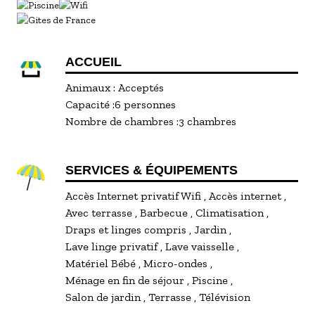
équipement sportif ainsi qu'une place de
parking privative sont à votre disposition,
facilitant votre séjour en toute sérénité.
Stationnement facile.
ACCUEIL
Animaux :
Acceptés
Capacité :
6 personnes
Nombre de chambres :
3 chambres
SERVICES & ÉQUIPEMENTS
Accès Internet privatif Wifi
Accès internet
Avec terrasse
Barbecue
Climatisation
Draps et linges compris
Jardin
Lave linge privatif
Lave vaisselle
Matériel Bébé
Micro-ondes
Ménage en fin de séjour
Piscine
Salon de jardin
Terrasse
Télévision