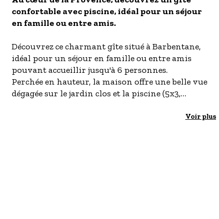
confortable avec piscine, idéal pour un séjour
- Les établissements Accueil vélo
en famille ou entre amis.
LES OFFRES MYPROVENCE
S'inscrire à nos newsletters
Découvrez ce charmant gîte situé à Barbentane,
idéal pour un séjour en famille ou entre amis
pouvant accueillir jusqu'à 6 personnes.
Perchée en hauteur, la maison offre une belle vue
dégagée sur le jardin clos et la piscine (5x3,
profondeur 1m20, protégée par une alarme, au
chlore, 1er mise en eau fin avril 2026), pour des
Voir plus
moments de détente en toute tranquillité. Vous
profiterez d'un extérieur agréable, parfait pour
les repas en plein air, les bains de soleil ou
simplement se relaxer au bord de l'eau.
Situé dans un environnement paisible, ce gîte
est le point de départ idéal pour découvrir la
région, entre Provence, nature et patrimoine.