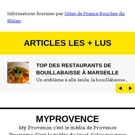
Informations fournies par
Gîtes de France Bouches du
Rhône
ARTICLES LES + LUS
TOP DES RESTAURANTS DE
BOUILLABAISSE À MARSEILLE
Un emblème à elle seule, la bouillabaisse
est LE plat marseillais par excellence. On
peut d'ailleurs vite être submergé·e par la
marée de restaurants qui se vantent de
servir la meilleure...
MYPROVENCE
My Provence, c’est le média de Provence
Tourisme. C'est le média du local. Celui qui vous