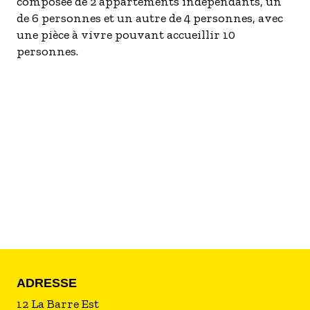
composée de 2 appartements indépendants, un
- Les établissements Accueil vélo
de 6 personnes et un autre de 4 personnes, avec
une pièce à vivre pouvant accueillir 10
LES OFFRES MYPROVENCE
personnes.
S'inscrire à nos newsletters
ADRESSE
12 La Barre Est