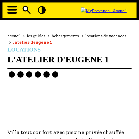
Aller
au
contenu
principal
EN MODE ECO
Navigation
principale
Fil
accueil
>
les guides
>
hebergements
>
locations de vacances
À MOI LA CULTURE
d'Ariane
>
latelier deugene 1
AU GRAND AIR
LOCATIONS
L'ATELIER D'EUGENE 1
PASSEZ À TABLE
SOUS TOUTES LES COUTUMES
TOURISME ET HANDICAP
ENVIE DE BALADE
L'AGENDA
LES GUIDES TOURISTIQUES
Image
Image
- Les hébergements
Villa tout confort avec piscine privée chauffée
- Les restaurants