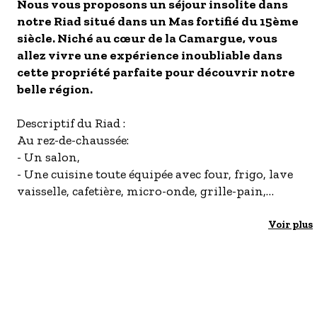
Nous vous proposons un séjour insolite dans
- Les établissements Accueil vélo
notre Riad situé dans un Mas fortifié du 15ème
siècle. Niché au cœur de la Camargue, vous
LES OFFRES MYPROVENCE
allez vivre une expérience inoubliable dans
S'inscrire à nos newsletters
cette propriété parfaite pour découvrir notre
belle région.
Descriptif du Riad :
Au rez-de-chaussée:
- Un salon,
- Une cuisine toute équipée avec four, frigo, lave
vaisselle, cafetière, micro-onde, grille-pain,
plaque de cuisson etc...ainsi que de nombreux
ustensiles,
Voir plus
- Un espace repas avec une table pour vos repas
en famille,
- Une première chambre avec deux lits simples.
Au premier étage, vous trouverez :
- Une deuxième chambre avec un lit double,