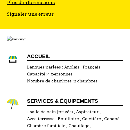
Plus d'informations
notre hébergement insolite.
Signaler une erreur
Sur place, vous serez accueilli(e)s par Marie une
arlésienne pure souche qui connait tous les
secrets bien gardés de ce territoire et qui sera à
votre entière disposition pour vous faire
découvrir sa Camargue ! Elle vous propose des
activités et des expériences insolites pour que
ACCUEIL
vous profitiez à fond de votre séjour. Elle est
Langues parlées :
Anglais
Français
également à votre écoute si vous souhaitez
Capacité :
4 personnes
organiser un évènement particulier durant vos
Nombre de chambres :
2 chambres
vacances, un anniversaire, une demande en
mariage ...
SERVICES & ÉQUIPEMENTS
1 salle de bain (privée)
Aspirateur
Avec terrasse
Bouilloire
Cafetière
Canapé
Chambre familiale
Chauffage