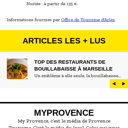
Nuitée : à partir de 135 €.
Informations fournies par
Office de Tourisme d'Arles
ARTICLES LES + LUS
TOP DES RESTAURANTS DE
BOUILLABAISSE À MARSEILLE
Un emblème à elle seule, la bouillabaisse
est LE plat marseillais par excellence. On
peut d'ailleurs vite être submergé·e par la
marée de restaurants qui se vantent de
servir la meilleure...
MYPROVENCE
My Provence, c’est le média de Provence
Tourisme. C'est le média du local. Celui qui vous