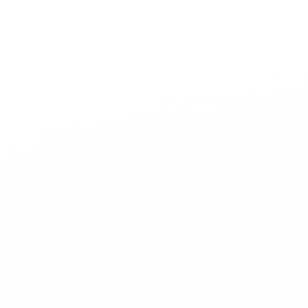
Aller
au
contenu
principal