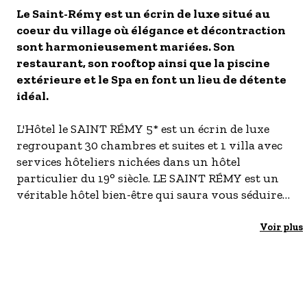
Le Saint-Rémy est un écrin de luxe situé au
- Les établissements Accueil vélo
coeur du village où élégance et décontraction
LES OFFRES MYPROVENCE
sont harmonieusement mariées. Son
S'inscrire à nos newsletters
restaurant, son rooftop ainsi que la piscine
extérieure et le Spa en font un lieu de détente
idéal.
L'Hôtel le SAINT RÉMY 5* est un écrin de luxe
regroupant 30 chambres et suites et 1 villa avec
services hôteliers nichées dans un hôtel
particulier du 19° siècle. LE SAINT RÉMY est un
véritable hôtel bien-être qui saura vous séduire
par son emplacement unique.
Voir plus