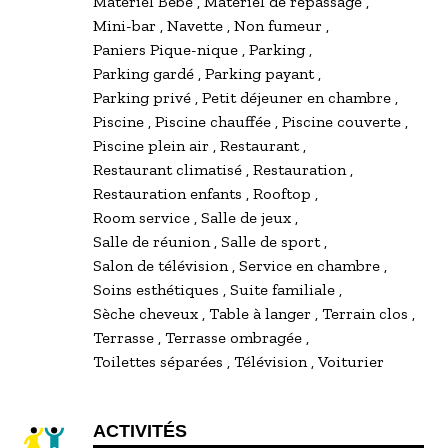
Matériel Bébé
Matériel de repassage
Mini-bar
Navette
Non fumeur
Paniers Pique-nique
Parking
Parking gardé
Parking payant
Parking privé
Petit déjeuner en chambre
Piscine
Piscine chauffée
Piscine couverte
Piscine plein air
Restaurant
Restaurant climatisé
Restauration
Restauration enfants
Rooftop
Room service
Salle de jeux
Salle de réunion
Salle de sport
Salon de télévision
Service en chambre
Soins esthétiques
Suite familiale
Sèche cheveux
Table à langer
Terrain clos
Terrasse
Terrasse ombragée
Toilettes séparées
Télévision
Voiturier
ACTIVITÉS