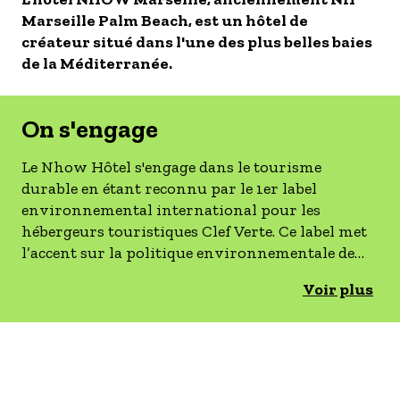
Marseille Palm Beach, est un hôtel de
- Les établissements Accueil vélo
créateur situé dans l'une des plus belles baies
LES OFFRES MYPROVENCE
de la Méditerranée.
S'inscrire à nos newsletters
On s'engage
Le Nhow Hôtel s'engage dans le tourisme
durable en étant reconnu par le 1er label
environnemental international pour les
hébergeurs touristiques Clef Verte. Ce label met
l’accent sur la politique environnementale de
l’établissement, la sensibilisation des hôtes, la
Voir plus
gestion de l’eau, de l’énergie, des déchets, et des
achats responsables. La démarche de l’hôtel se
traduit notamment, par l’adhésion au label
«responsible & sustainablecompany » et propose
une place de parking avec borne de recharge