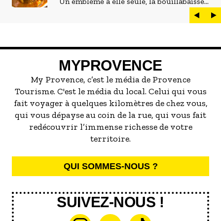
Un emblème à elle seule, la bouillabaisse
est LE plat marseillais par excellence. On
peut d'ailleurs vite être submergé·e par la
marée de restaurants qui se vantent de
servir la meilleure...
MYPROVENCE
My Provence, c’est le média de Provence
Tourisme. C'est le média du local. Celui qui vous
fait voyager à quelques kilomètres de chez vous,
qui vous dépayse au coin de la rue, qui vous fait
redécouvrir l’immense richesse de votre
territoire.
QUI SOMMES-NOUS ?
SUIVEZ-NOUS !