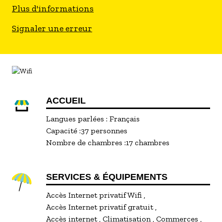
ascenseur: sans accès possible aux personnes à
Plus d'informations
mobilité réduite
Signaler une erreur
ACCUEIL
Langues parlées :
Français
Capacité :
37 personnes
Nombre de chambres :
17 chambres
SERVICES & ÉQUIPEMENTS
Accès Internet privatif Wifi
Accès Internet privatif gratuit
Accès internet
Climatisation
Commerces