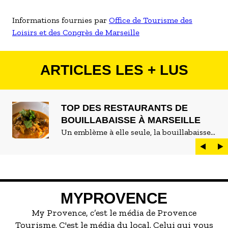
Informations fournies par
Office de Tourisme des
Loisirs et des Congrès de Marseille
ARTICLES LES + LUS
TOP DES RESTAURANTS DE
BOUILLABAISSE À MARSEILLE
Un emblème à elle seule, la bouillabaisse
est LE plat marseillais par excellence. On
peut d'ailleurs vite être submergé·e par la
marée de restaurants qui se vantent de
servir la meilleure...
MYPROVENCE
My Provence, c’est le média de Provence
Tourisme. C'est le média du local. Celui qui vous