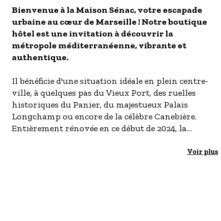
Bienvenue à la Maison Sénac, votre escapade
- Les établissements Accueil vélo
urbaine au cœur de Marseille ! Notre boutique
LES OFFRES MYPROVENCE
hôtel est une invitation à découvrir la
S'inscrire à nos newsletters
métropole méditerranéenne, vibrante et
authentique.
Il bénéficie d'une situation idéale en plein centre-
ville, à quelques pas du Vieux Port, des ruelles
historiques du Panier, du majestueux Palais
Longchamp ou encore de la célèbre Canebière.
Entièrement rénovée en ce début de 2024, la
Maison Sénac est plus qu’un simple hôtel, c’est
une porte ouverte sur l’âme de Marseille.
Voir plus
La Maison Sénac est un véritable havre de paix et
de confort, au cœur du centre animé. Vous
séjournerez au sein de nos chambres
confortables, que nous avons entièrement