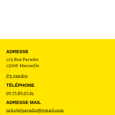
L'hôtel n'est pas accessible aux personnes à
mobilité réduite. Toutes nos chambres sont non-
fumeurs.
ADRESSE
115 Rue Paradis
13006
Marseille
S'y rendre
TÉLÉPHONE
09 73 89 07 41
ADRESSE MAIL
mhotelparadis@gmail.com