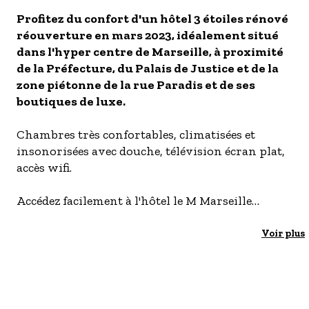
- Les établissements Accueil vélo
Profitez du confort d'un hôtel 3 étoiles rénové
réouverture en mars 2023, idéalement situé
LES OFFRES MYPROVENCE
dans l'hyper centre de Marseille, à proximité
S'inscrire à nos newsletters
de la Préfecture, du Palais de Justice et de la
zone piétonne de la rue Paradis et de ses
boutiques de luxe.
Chambres très confortables, climatisées et
insonorisées avec douche, télévision écran plat,
accès wifi.
Accédez facilement à l'hôtel le M Marseille
Paradis, situé à 10 minutes à pied du Vieux Port
et à 3 stations de métro de la gare Saint Charles
Voir plus
par la ligne 1 et à 50 m de la station Estrangin
Préfecture et 2 stations de métro du CEPAC
Vélodrome et du palais des congrès des Marseille,
le Parc Chanot.