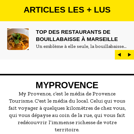
ARTICLES LES + LUS
TOP DES RESTAURANTS DE
BOUILLABAISSE À MARSEILLE
Un emblème à elle seule, la bouillabaisse
est LE plat marseillais par excellence. On
peut d'ailleurs vite être submergé·e par la
marée de restaurants qui se vantent de
servir la meilleure...
MYPROVENCE
My Provence, c’est le média de Provence
Tourisme. C'est le média du local. Celui qui vous
fait voyager à quelques kilomètres de chez vous,
qui vous dépayse au coin de la rue, qui vous fait
redécouvrir l’immense richesse de votre
territoire.