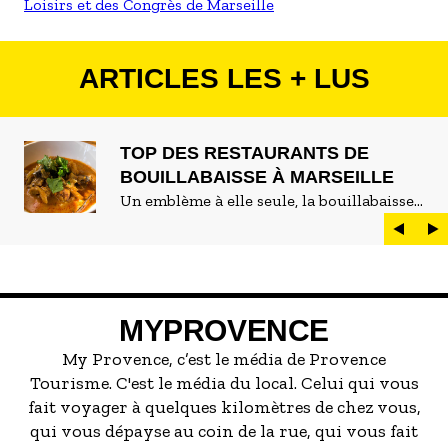
Loisirs et des Congrès de Marseille
ARTICLES LES + LUS
TOP DES RESTAURANTS DE
BOUILLABAISSE À MARSEILLE
Un emblème à elle seule, la bouillabaisse
est LE plat marseillais par excellence. On
peut d'ailleurs vite être submergé·e par la
marée de restaurants qui se vantent de
servir la meilleure...
MYPROVENCE
My Provence, c’est le média de Provence
Tourisme. C'est le média du local. Celui qui vous
fait voyager à quelques kilomètres de chez vous,
qui vous dépayse au coin de la rue, qui vous fait