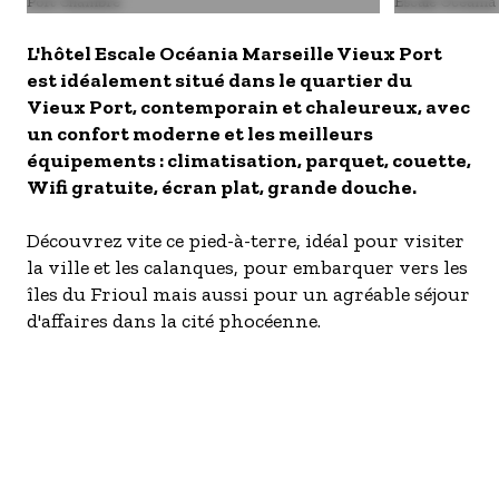
Port Chambre
Escale Oceania
- Les établissements Accueil vélo
L'hôtel Escale Océania Marseille Vieux Port
LES OFFRES MYPROVENCE
est idéalement situé dans le quartier du
S'inscrire à nos newsletters
Vieux Port, contemporain et chaleureux, avec
un confort moderne et les meilleurs
équipements : climatisation, parquet, couette,
Wifi gratuite, écran plat, grande douche.
Découvrez vite ce pied-à-terre, idéal pour visiter
la ville et les calanques, pour embarquer vers les
îles du Frioul mais aussi pour un agréable séjour
d'affaires dans la cité phocéenne.