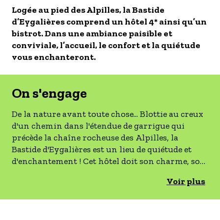
Logée au pied des Alpilles, la Bastide
- Les établissements Accueil vélo
d’Eygalières comprend un hôtel 4* ainsi qu’un
LES OFFRES MYPROVENCE
bistrot. Dans une ambiance paisible et
S'inscrire à nos newsletters
conviviale, l’accueil, le confort et la quiétude
vous enchanteront.
On s'engage
De la nature avant toute chose... Blottie au creux
d'un chemin dans l'étendue de garrigue qui
précède la chaîne rocheuse des Alpilles, la
Bastide d'Eygalières est un lieu de quiétude et
d'enchantement ! Cet hôtel doit son charme, son
authenticité et sa forte personnalité à la volonté
Voir plus
et aux engagements de ses propriétaires. Confort
moderne, décor rustique, atmosphère simple et
conviviale, services soignés et beaucoup de