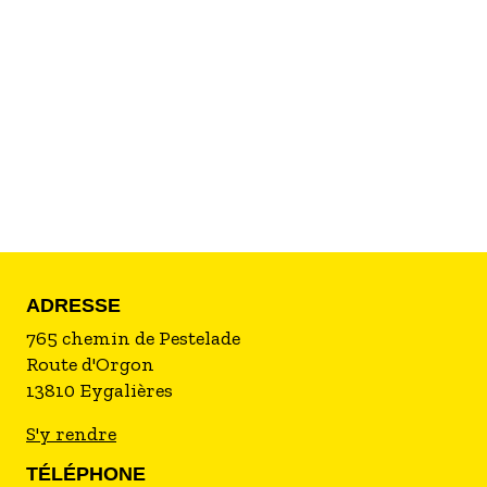
nature ! La clé de voute du succès... Depuis plus de
20 ans Françoise et Leen œuvrent en faveur d'un
développement durable soucieux de préserver
un environnement extrêmement riche mais
fragile. Des écogestes quotidiens aux produits bio
servis dans les assiettes, ils s'engagent au côté du
Parc des Alpilles et partagent avec leurs hôtes
leurs multiples "décou'vertes"...
ADRESSE
765 chemin de Pestelade
Route d'Orgon
13810
Eygalières
S'y rendre
TÉLÉPHONE