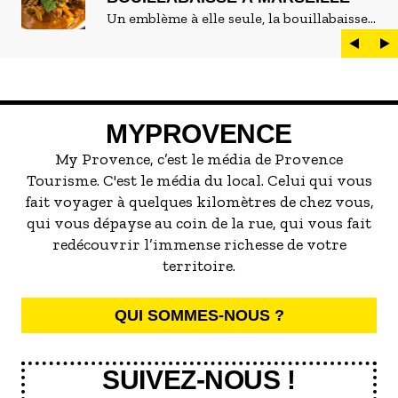
Un emblème à elle seule, la bouillabaisse
est LE plat marseillais par excellence. On
peut d'ailleurs vite être submergé·e par la
marée de restaurants qui se vantent de
servir la meilleure...
MYPROVENCE
My Provence, c’est le média de Provence
Tourisme. C'est le média du local. Celui qui vous
fait voyager à quelques kilomètres de chez vous,
qui vous dépayse au coin de la rue, qui vous fait
redécouvrir l’immense richesse de votre
territoire.
QUI SOMMES-NOUS ?
SUIVEZ-NOUS !