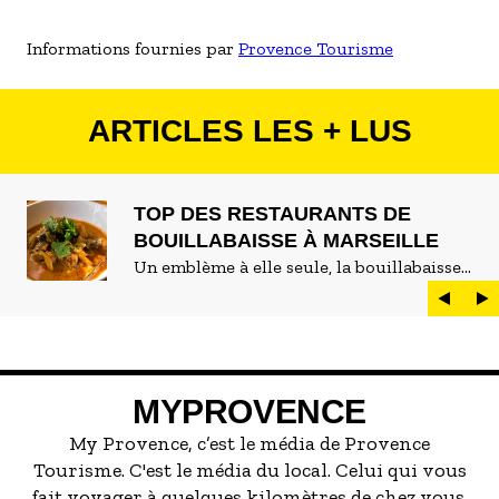
Informations fournies par
Provence Tourisme
ARTICLES LES + LUS
TOP DES RESTAURANTS DE
BOUILLABAISSE À MARSEILLE
Un emblème à elle seule, la bouillabaisse
est LE plat marseillais par excellence. On
peut d'ailleurs vite être submergé·e par la
marée de restaurants qui se vantent de
servir la meilleure...
MYPROVENCE
My Provence, c’est le média de Provence
Tourisme. C'est le média du local. Celui qui vous
fait voyager à quelques kilomètres de chez vous,