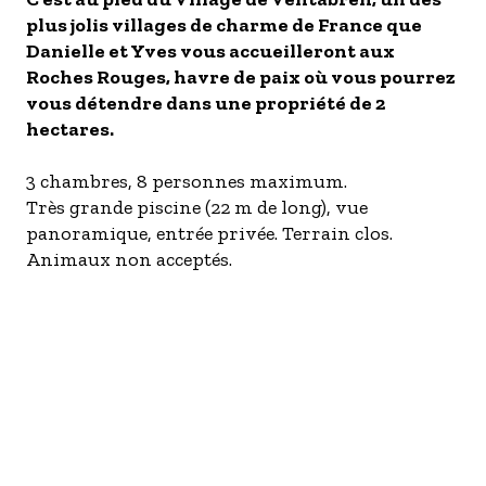
plus jolis villages de charme de France que
- Les établissements Accueil vélo
Danielle et Yves vous accueilleront aux
LES OFFRES MYPROVENCE
Roches Rouges, havre de paix où vous pourrez
S'inscrire à nos newsletters
vous détendre dans une propriété de 2
hectares.
3 chambres, 8 personnes maximum.
Très grande piscine (22 m de long), vue
panoramique, entrée privée. Terrain clos.
Animaux non acceptés.