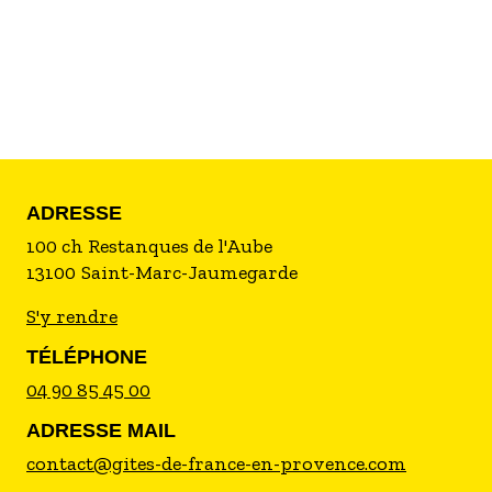
servi au bord de la piscine ou en terrasse. Espace
commun de 6000 m² en colline. Piscine 12x6 m.
Wifi. Garage sur demande. Parking dans la
propriété clôturée. Tarifs dégressifs selon la
durée. Chambre non fumeur. De mars à octobre :
réservations de 2 nuits minimum.
ADRESSE
100 ch Restanques de l'Aube
13100
Saint-Marc-Jaumegarde
S'y rendre
TÉLÉPHONE
04 90 85 45 00
ADRESSE MAIL
contact@gites-de-france-en-provence.com