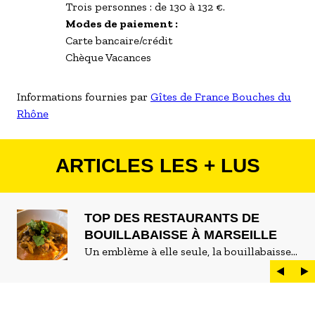
Trois personnes : de 130 à 132 €.
Modes de paiement :
Carte bancaire/crédit
Chèque Vacances
Informations fournies par
Gîtes de France Bouches du
Rhône
ARTICLES LES + LUS
TOP DES RESTAURANTS DE
BOUILLABAISSE À MARSEILLE
Un emblème à elle seule, la bouillabaisse
est LE plat marseillais par excellence. On
peut d'ailleurs vite être submergé·e par la
marée de restaurants qui se vantent de