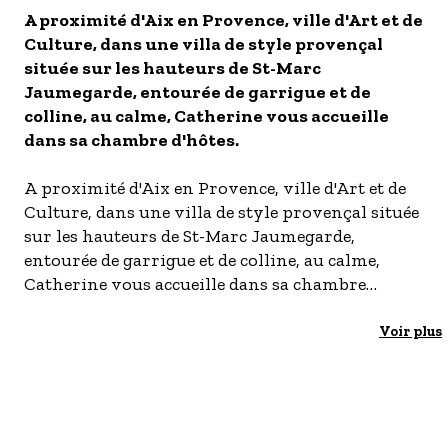
A proximité d'Aix en Provence, ville d'Art et de
- Les établissements Accueil vélo
Culture, dans une villa de style provençal
LES OFFRES MYPROVENCE
située sur les hauteurs de St-Marc
S'inscrire à nos newsletters
Jaumegarde, entourée de garrigue et de
colline, au calme, Catherine vous accueille
dans sa chambre d'hôtes.
A proximité d'Aix en Provence, ville d'Art et de
Culture, dans une villa de style provençal située
sur les hauteurs de St-Marc Jaumegarde,
entourée de garrigue et de colline, au calme,
Catherine vous accueille dans sa chambre
d'hôtes. En rez-de-chaussée, une chambre d'hôtes
avec 1 lit 2 personnes 180x200cm et 1 lit
Voir plus
90x200cm. Salle de bains avec baignoire balnéo
et douche à l'italienne. WC séparés.
Dressing/bibliothèque. Terrasse privative de 10
m² avec salon de jardin. Petit déjeuner maison