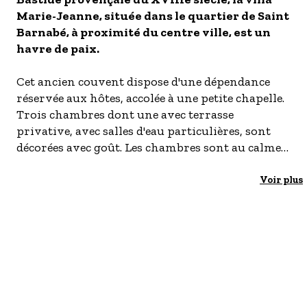
Marie-Jeanne, située dans le quartier de Saint
- Les établissements Accueil vélo
Barnabé, à proximité du centre ville, est un
LES OFFRES MYPROVENCE
havre de paix.
S'inscrire à nos newsletters
Cet ancien couvent dispose d'une dépendance
réservée aux hôtes, accolée à une petite chapelle.
Trois chambres dont une avec terrasse
privative, avec salles d'eau particulières, sont
décorées avec goût. Les chambres sont au calme,
et dans un écrin de verdure.
On peut prendre un agréable petit déjeuner dans
Voir plus
le jardin à l'ombre des platanes, devant la
piscine.