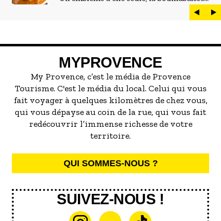
est LE plat marseillais par excellence. On
peut d'ailleurs vite être submergé·e par la
marée de restaurants qui se vantent de
servir la meilleure...
MYPROVENCE
My Provence, c’est le média de Provence
Tourisme. C'est le média du local. Celui qui vous
fait voyager à quelques kilomètres de chez vous,
qui vous dépayse au coin de la rue, qui vous fait
redécouvrir l’immense richesse de votre
territoire.
QUI SOMMES-NOUS ?
SUIVEZ-NOUS !