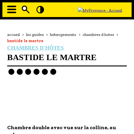
Aller
au
contenu
principal
EN MODE ECO
Navigation
principale
Fil
accueil
>
les guides
>
hebergements
>
chambres d hotes
>
À MOI LA CULTURE
d'Ariane
bastide le martre
AU GRAND AIR
CHAMBRES D'HÔTES
BASTIDE LE MARTRE
PASSEZ À TABLE
SOUS TOUTES LES COUTUMES
TOURISME ET HANDICAP
ENVIE DE BALADE
L'AGENDA
LES GUIDES TOURISTIQUES
Image
- Les hébergements
Chambre double avec vue sur la colline, au
- Les restaurants