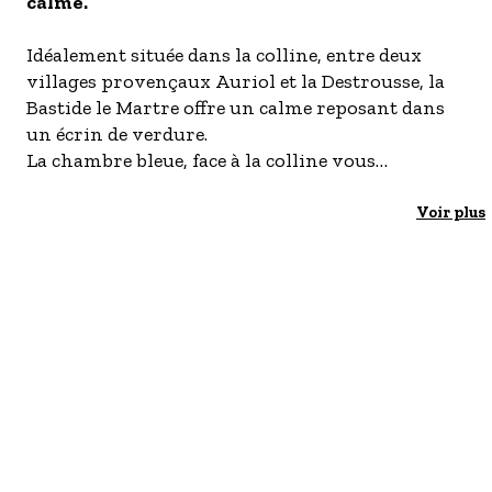
calme.
- Les établissements Accueil vélo
Idéalement située dans la colline, entre deux
LES OFFRES MYPROVENCE
villages provençaux Auriol et la Destrousse, la
S'inscrire à nos newsletters
Bastide le Martre offre un calme reposant dans
un écrin de verdure.
La chambre bleue, face à la colline vous
charmera.
Le petit déjeuner est pris en terrasse privée ou en
Voir plus
chambre selon la saison. Seuls des produits frais
et maison y sont servis.
La piscine et ses transats contribueront au bon
déroulement de votre séjour.
Tarif dégressif selon la durée du séjour.