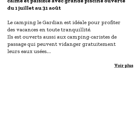
calme et paisible avec grande piscine ouverte
- Les établissements Accueil vélo
du 1 juillet au 31 août
LES OFFRES MYPROVENCE
Le camping le Gardian est idéale pour profiter
S'inscrire à nos newsletters
des vacances en toute tranquillité.
Ils est ouverts aussi aux camping-caristes de
passage qui peuvent vidanger gratuitement
leurs eaux usées.
Les animaux sont acceptés dans les mois de
juillet et août. Dépôt de pain du 1er juillet au 31
Voir plus
août.